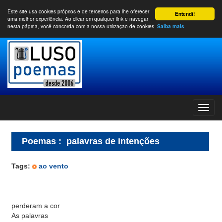
Este site usa cookies próprios e de terceiros para lhe oferecer
Entendi!
uma melhor experiência. Ao clicar em qualquer link e navegar
nesta página, você concorda com a nossa utilização de cookies.
Saiba mais
Poemas
:
palavras de intenções
Tags:
ao vento
perderam a cor
As palavras