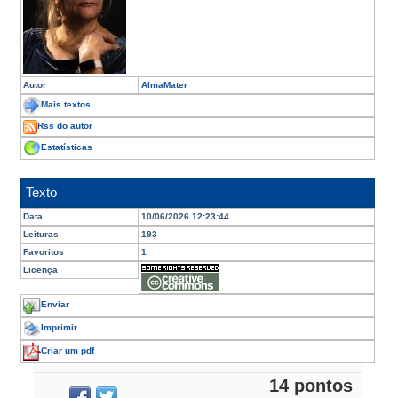
Autor
AlmaMater
Mais textos
Rss do autor
Estatísticas
Texto
Data
10/06/2026 12:23:44
Leituras
193
Favoritos
1
Licença
Enviar
Imprimir
Criar um pdf
14 pontos