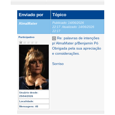
Enviado por
Tópico
Publicado:
14/06/2026
AlmaMater
22:17
Atualizado:
14/06/2026
22:17
Participativo
Re: palavras de intenções
p/ AlmaMater p/Benjamin Pó
Obrigada pela sua apreciação
e considerações.
Sorriso
Usuário desde:
25/04/2026
Localidade:
Mensagens:
46