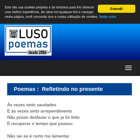
Este site usa cookies próprios e de terceiros para lhe oferecer
Entendi!
uma melhor experiência. Ao clicar em qualquer link e navegar
nesta página, você concorda com a nossa utilização de cookies.
Saiba mais
Poemas
:
Refletindo no presente
Às vezes sinto saudades
E às vezes sinto arrependimento
Não posso desfazer o que ja foi feito
E recuperar o tempo que passou
Não sei se é certo me lamentar