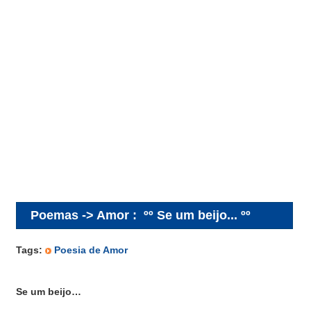
Poemas -> Amor
:
ºº Se um beijo... ºº
Tags:
Poesia de Amor
Se um beijo…