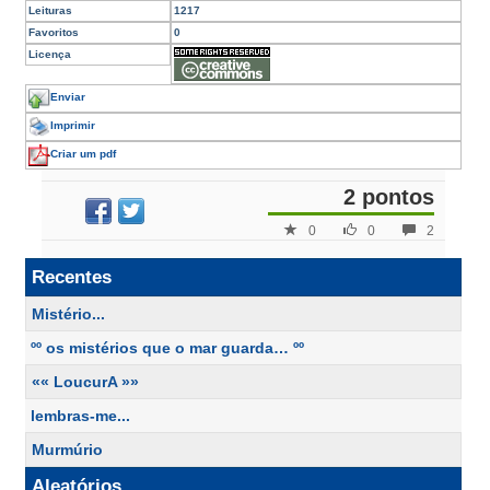
Leituras
1217
Favoritos
0
Licença
Enviar
Imprimir
Criar um pdf
2 pontos
0
0
2
Recentes
Mistério...
ºº os mistérios que o mar guarda… ºº
«« LoucurA »»
lembras-me...
Murmúrio
Aleatórios