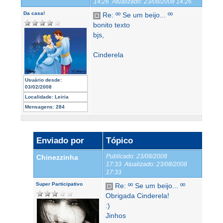
14:26
Atualizado:
23/08/2008 14:26
Da casa!
Re: ºº Se um beijo... ºº
bonito texto
bjs,
Cinderela
Usuário desde:
03/02/2008
Localidade:
Leiria
Mensagens:
284
Enviado por
Tópico
Publicado:
23/08/2008
Chinezzinha
17:33
Atualizado:
23/08/2008
17:33
Super Participativo
Re: ºº Se um beijo... ºº
Obrigada Cinderela!
:)
Jinhos