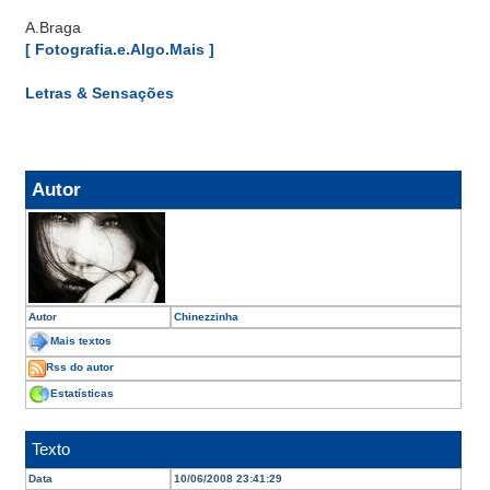
A.Braga
[ Fotografia.e.Algo.Mais ]
Letras & Sensações
Autor
Autor
Chinezzinha
Mais textos
Rss do autor
Estatísticas
Texto
Data
10/06/2008 23:41:29