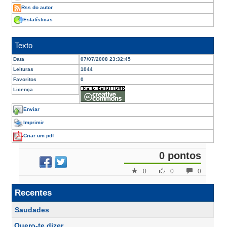
Rss do autor
Estatísticas
Texto
Data
07/07/2008 23:32:45
Leituras
1044
Favoritos
0
Licença
Enviar
Imprimir
Criar um pdf
0 pontos
0
0
0
Recentes
Saudades
Quero-te dizer