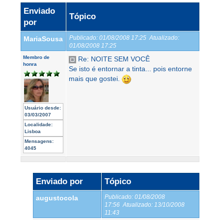
Enviado
Tópico
por
Publicado:
01/08/2008 17:25
Atualizado:
MariaSousa
01/08/2008 17:25
Membro de
Re: NOITE SEM VOCÊ
honra
Se isto é entornar a tinta... pois entorne
mais que gostei.
Usuário desde:
03/03/2007
Localidade:
Lisboa
Mensagens:
4045
Enviado por
Tópico
Publicado:
01/08/2008
augustocola
17:56
Atualizado:
13/10/2008
11:43