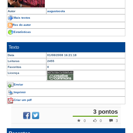
Autor
augustocola
Mais textos
Rss do autor
Estatísticas
Texto
Data
01/08/2008 16:21:18
Leituras
2455
Favoritos
0
Licença
Enviar
Imprimir
Criar um pdf
3 pontos
0
0
3