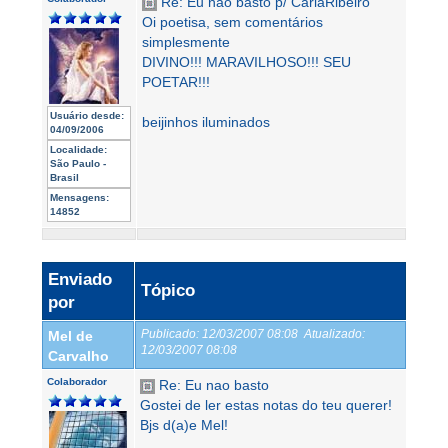
Re: Eu nao basto p/ CarlaRibeiro
Oi poetisa, sem comentários
simplesmente
DIVINO!!! MARAVILHOSO!!! SEU
POETAR!!!
Usuário desde:
beijinhos iluminados
04/09/2006
Localidade:
São Paulo -
Brasil
Mensagens:
14852
Enviado
Tópico
por
Publicado:
12/03/2007 08:08
Atualizado:
Mel de
12/03/2007 08:08
Carvalho
Colaborador
Re: Eu nao basto
Gostei de ler estas notas do teu querer!
Bjs d(a)e Mel!