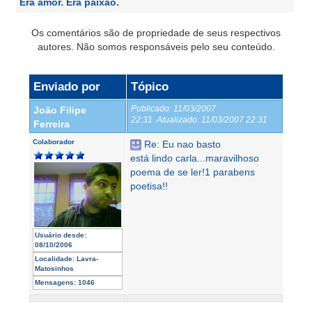
Era amor. Era paixão.
Os comentários são de propriedade de seus respectivos
autores. Não somos responsáveis pelo seu conteúdo.
Enviado por
Tópico
Publicado:
11/03/2007
João Filipe
22:31
Atualizado:
11/03/2007 22:31
Ferreira
Colaborador
Re: Eu nao basto
está lindo carla...maravilhoso
poema de se ler!1 parabens
poetisa!!
Usuário desde:
08/10/2006
Localidade:
Lavra-
Matosinhos
Mensagens:
1046