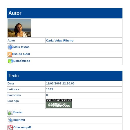
Autor
Autor
Carla Veiga Ribeiro
Mais textos
Rss do autor
Estatísticas
Texto
Data
11/03/2007 22:20:00
Leituras
1349
Favoritos
0
Licença
Enviar
Imprimir
Criar um pdf