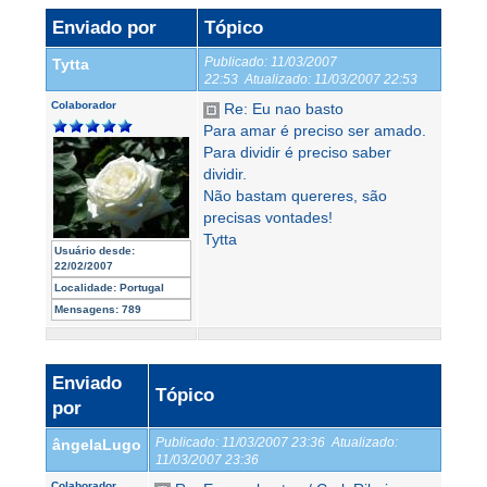
Enviado por
Tópico
Publicado:
11/03/2007
Tytta
22:53
Atualizado:
11/03/2007 22:53
Colaborador
Re: Eu nao basto
Para amar é preciso ser amado.
Para dividir é preciso saber
dividir.
Não bastam quereres, são
precisas vontades!
Tytta
Usuário desde:
22/02/2007
Localidade:
Portugal
Mensagens:
789
Enviado
Tópico
por
Publicado:
11/03/2007 23:36
Atualizado:
ângelaLugo
11/03/2007 23:36
Colaborador