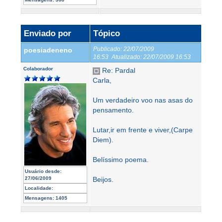
Enviado por
Tópico
Publicado:
22/07/2009
poesiadeneno
16:53
Atualizado:
22/07/2009 16:53
Colaborador
Re: Pardal
Carla,
Um verdadeiro voo nas asas do
pensamento.
Lutar,ir em frente e viver,(Carpe
Diem).
Belíssimo poema.
Usuário desde:
27/06/2009
Beijos.
Localidade:
Mensagens:
1405