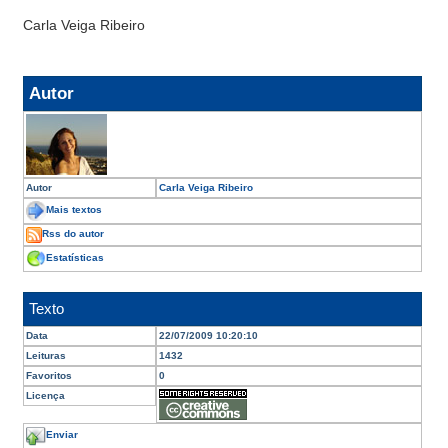
Carla Veiga Ribeiro
Autor
Autor
Carla Veiga Ribeiro
Mais textos
Rss do autor
Estatísticas
Texto
Data
22/07/2009 10:20:10
Leituras
1432
Favoritos
0
Licença
Enviar