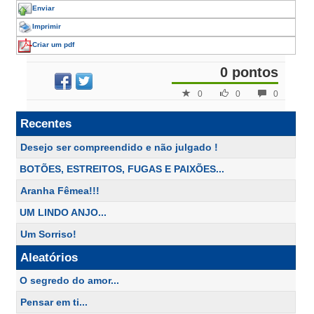
Enviar
Imprimir
Criar um pdf
0 pontos
0
0
0
Recentes
Desejo ser compreendido e não julgado !
BOTÕES, ESTREITOS, FUGAS E PAIXÕES...
Aranha Fêmea!!!
UM LINDO ANJO...
Um Sorriso!
Aleatórios
O segredo do amor...
Pensar em ti...