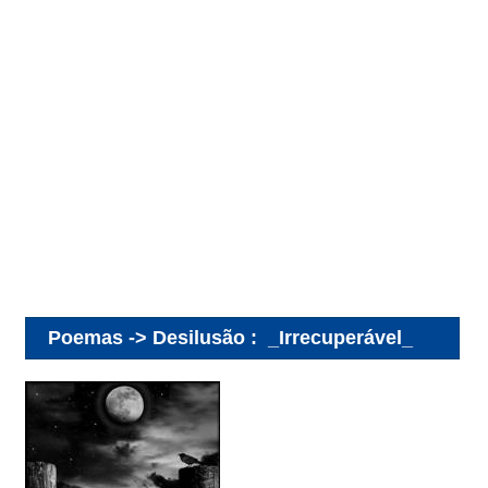
Poemas -> Desilusão
:
_Irrecuperável_