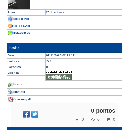
Autor
20dizer-isso
Mais textos
Rss do autor
Estatísticas
Texto
Data
07/11/2008 02:21:17
Leituras
779
Favoritos
0
Licença
Enviar
Imprimir
Criar um pdf
0 pontos
0
0
0