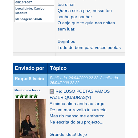
08/10/2007
teu olhar
Localidade:
Caniço-
Queria ser a paz, nesse teu
Madeira
sonho por sonhar
Mensagens:
4546
O anjo que te guia nas noites
sem luar.
Beijinhos
Tudo de bom para voces poetas
Enviado por
Tópico
Publicado:
26/04/2009 22:22
Atualizado:
RoqueSilveira
26/04/2009 22:22
Membro de honra
Re: LUSO POETAS VAMOS
FAZER QUADRAS(?)
A minha alma anda ao largo
De um mar revolto insurrecto
Mas rio manso me embarco
Na escrita do teu projecto...
Grande ideia! Beijo