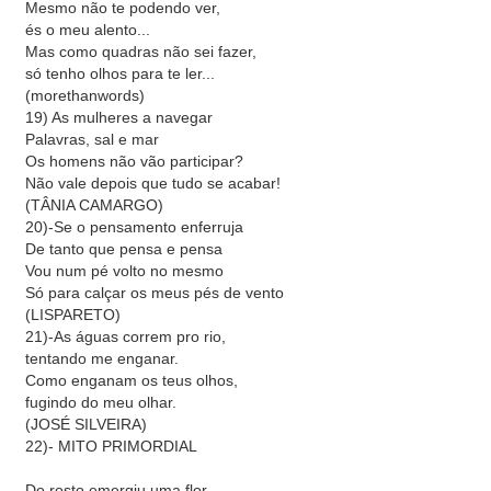
Mesmo não te podendo ver,
és o meu alento...
Mas como quadras não sei fazer,
só tenho olhos para te ler...
(morethanwords)
19) As mulheres a navegar
Palavras, sal e mar
Os homens não vão participar?
Não vale depois que tudo se acabar!
(TÂNIA CAMARGO)
20)-Se o pensamento enferruja
De tanto que pensa e pensa
Vou num pé volto no mesmo
Só para calçar os meus pés de vento
(LISPARETO)
21)-As águas correm pro rio,
tentando me enganar.
Como enganam os teus olhos,
fugindo do meu olhar.
(JOSÉ SILVEIRA)
22)- MITO PRIMORDIAL
Do rosto emergiu uma flor,