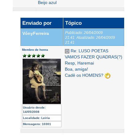
Beijo azul
Enviado por
Tópico
Publicado:
26/04/2009
VónyFerreira
21:41
Atualizado:
26/04/2009
21:41
Membro de honra
Re: LUSO POETAS
VAMOS FAZER QUADRAS(?)
Resp, Haremai
Boa, amiga!
Cadê os HOMENS?
Usuário desde:
14/05/2008
Localidade:
Leiria
Mensagens:
10301