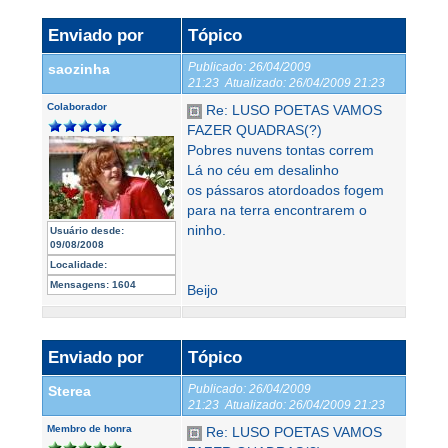
Enviado por
Tópico
Publicado:
26/04/2009
saozinha
21:23
Atualizado:
26/04/2009 21:23
Colaborador
Re: LUSO POETAS VAMOS
FAZER QUADRAS(?)
Pobres nuvens tontas correm
Lá no céu em desalinho
os pássaros atordoados fogem
para na terra encontrarem o
ninho.
Usuário desde:
09/08/2008
Localidade:
Mensagens:
1604
Beijo
Enviado por
Tópico
Publicado:
26/04/2009
Sterea
21:23
Atualizado:
26/04/2009 21:23
Membro de honra
Re: LUSO POETAS VAMOS