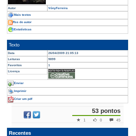
Autor
VónyFerreira
Mais textos
Rss do autor
Estatísticas
Texto
Data
26/04/2009 21:05:13
Leituras
9899
Favoritos
1
Licença
Enviar
Imprimir
Criar um pdf
53 pontos
1
0
45
Recentes