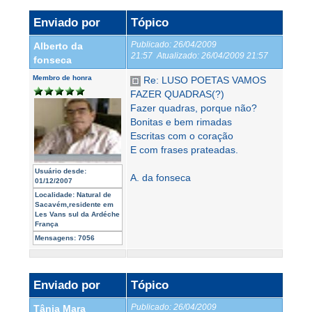
Enviado por
Tópico
Publicado:
26/04/2009
Alberto da
21:57
Atualizado:
26/04/2009 21:57
fonseca
Membro de honra
Re: LUSO POETAS VAMOS
FAZER QUADRAS(?)
Fazer quadras, porque não?
Bonitas e bem rimadas
Escritas com o coração
E com frases prateadas.
Usuário desde:
A. da fonseca
01/12/2007
Localidade:
Natural de
Sacavém,residente em
Les Vans sul da Ardéche
França
Mensagens:
7056
Enviado por
Tópico
Publicado:
26/04/2009
Tânia Mara