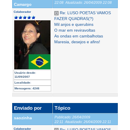
22:08
Atualizado:
26/04/2009 22:08
Camargo
Colaborador
Re: LUSO POETAS VAMOS
FAZER QUADRAS(?)
Mil anjos e querubins
O mar em reviravoltas
As ondas em cambalhotas
Maresia, desejos e afins!
Usuário desde:
11/09/2007
Localidade:
Mensagens:
4246
Enviado por
Tópico
Publicado:
26/04/2009
saozinha
22:11
Atualizado:
26/04/2009 22:11
Colaborador
Re: LUSO POETAS VAMOS