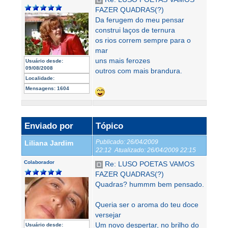
FAZER QUADRAS(?)
Da ferugem do meu pensar
construi laços de ternura
os rios correm sempre para o
mar
uns mais ferozes
Usuário desde:
09/08/2008
outros com mais brandura.
Localidade:
Mensagens:
1604
Enviado por
Tópico
Publicado:
26/04/2009
Liliana Jardim
22:12
Atualizado:
26/04/2009 22:15
Colaborador
Re: LUSO POETAS VAMOS
FAZER QUADRAS(?)
Quadras? hummm bem pensado.
Queria ser o aroma do teu doce
versejar
Um novo despertar, no brilho do
Usuário desde: