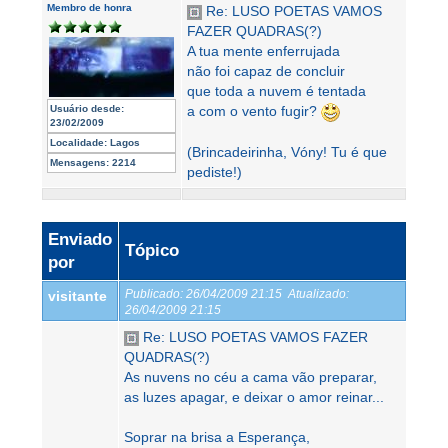
Membro de honra
Re: LUSO POETAS VAMOS
FAZER QUADRAS(?)
A tua mente enferrujada
não foi capaz de concluir
que toda a nuvem é tentada
Usuário desde:
a com o vento fugir?
23/02/2009
Localidade:
Lagos
(Brincadeirinha, Vóny! Tu é que
Mensagens:
2214
pediste!)
Enviado
Tópico
por
Publicado:
26/04/2009 21:15
Atualizado:
visitante
26/04/2009 21:15
Re: LUSO POETAS VAMOS FAZER
QUADRAS(?)
As nuvens no céu a cama vão preparar,
as luzes apagar, e deixar o amor reinar...
Soprar na brisa a Esperança,