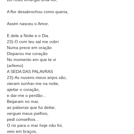
A flor desabrochou como queria,
Assim nasceu o Amor,
E dele a Noite e o Dia.
23)-O com teu sal me cobri
Numa prece em oração
Disparou me coração
No momento em que te vi
(arfemo)
A SEDA DAS PALAVRAS
23)-As nuvens meus anjos são,
vieram sonhar-me na noite,
ajeitar o coração,
e dar-me o perdão...
Beijaram no mar,
as palavras que fui deitar,
verguei meus joelhos,
pedi conselhos...
O rio para o mar hoje não foi,
veio em braços,