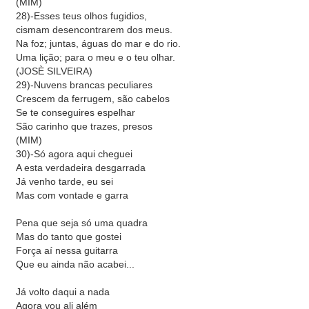
(MIM)
28)-Esses teus olhos fugidios,
cismam desencontrarem dos meus.
Na foz; juntas, águas do mar e do rio.
Uma lição; para o meu e o teu olhar.
(JOSÈ SILVEIRA)
29)-Nuvens brancas peculiares
Crescem da ferrugem, são cabelos
Se te conseguires espelhar
São carinho que trazes, presos
(MIM)
30)-Só agora aqui cheguei
A esta verdadeira desgarrada
Já venho tarde, eu sei
Mas com vontade e garra
Pena que seja só uma quadra
Mas do tanto que gostei
Força aí nessa guitarra
Que eu ainda não acabei...
Já volto daqui a nada
Agora vou ali além