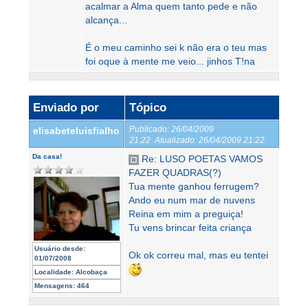
acalmar a Alma quem tanto pede e não
alcança...
É o meu caminho sei k não era o teu mas
foi oque à mente me veio... jinhos T!na
Enviado por
Tópico
Publicado:
26/04/2009
elisabeteluisfialho
21:22
Atualizado:
26/04/2009 21:22
Da casa!
Re: LUSO POETAS VAMOS
FAZER QUADRAS(?)
Tua mente ganhou ferrugem?
Ando eu num mar de nuvens
Reina em mim a preguiça!
Tu vens brincar feita criança
Usuário desde:
Ok ok correu mal, mas eu tentei
01/07/2008
Localidade:
Alcobaça
Mensagens:
464