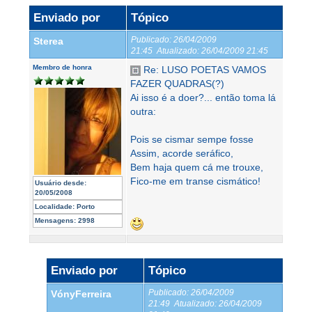
Enviado por
Tópico
Publicado:
26/04/2009
Sterea
21:45
Atualizado:
26/04/2009 21:45
Membro de honra
Re: LUSO POETAS VAMOS
FAZER QUADRAS(?)
Ai isso é a doer?... então toma lá
outra:
Pois se cismar sempe fosse
Assim, acorde seráfico,
Bem haja quem cá me trouxe,
Fico-me em transe cismático!
Usuário desde:
20/05/2008
Localidade:
Porto
Mensagens:
2998
Enviado por
Tópico
Publicado:
26/04/2009
VónyFerreira
21:49
Atualizado:
26/04/2009