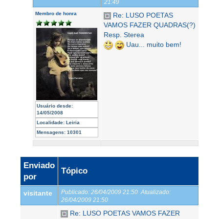
21:49
Membro de honra
Re: LUSO POETAS
VAMOS FAZER QUADRAS(?)
Resp. Sterea
Uau... muito bem!
Usuário desde:
14/05/2008
Localidade:
Leiria
Mensagens:
10301
Enviado
Tópico
por
Publicado:
26/04/2009 21:50
Atualizado:
visitante
26/04/2009 21:50
Re: LUSO POETAS VAMOS FAZER