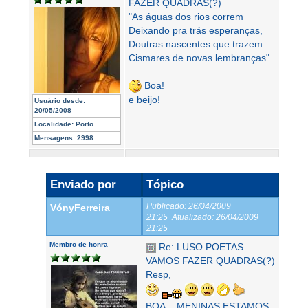
FAZER QUADRAS(?)
"As águas dos rios correm
Deixando pra trás esperanças,
Doutras nascentes que trazem
Cismares de novas lembranças"
Boa!
e beijo!
Usuário desde:
20/05/2008
Localidade:
Porto
Mensagens:
2998
Enviado por
Tópico
Publicado:
26/04/2009
VónyFerreira
21:25
Atualizado:
26/04/2009
21:25
Membro de honra
Re: LUSO POETAS
VAMOS FAZER QUADRAS(?)
Resp,
BOA... MENINAS ESTAMOS