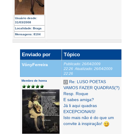
Usuário desde:
31/03/2008
Localidade:
Braga
Mensagens:
8104
Enviado por
Tópico
Publicado:
26/04/2009
VónyFerreira
22:26
Atualizado:
26/04/2009
22:26
Membro de honra
Re: LUSO POETAS
VAMOS FAZER QUADRAS(?)
Resp. Roque
E sabes amiga?
Já li aqui quadras
EXCEPCIONAIS!
Isto mais não é do que um
convite à inspiração!