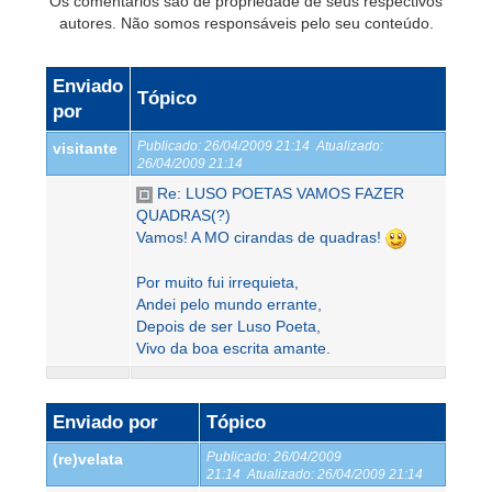
Os comentários são de propriedade de seus respectivos
autores. Não somos responsáveis pelo seu conteúdo.
Enviado
Tópico
por
Publicado:
26/04/2009 21:14
Atualizado:
visitante
26/04/2009 21:14
Re: LUSO POETAS VAMOS FAZER
QUADRAS(?)
Vamos! A MO cirandas de quadras!
Por muito fui irrequieta,
Andei pelo mundo errante,
Depois de ser Luso Poeta,
Vivo da boa escrita amante.
Enviado por
Tópico
Publicado:
26/04/2009
(re)velata
21:14
Atualizado:
26/04/2009 21:14