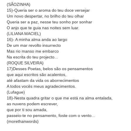
(SÃOZINHA)
15)-Queria ser o aroma do teu doce versejar
Um novo despertar, no brilho do teu olhar
Queria ser a paz, nesse teu sonho por sonhar
O anjo que te guia nas noites sem luar.
(LILIANA MACIEL)
16)- A minha alma anda ao largo
De um mar revolto insurrecto
Mas rio manso me embarco
Na escrita do teu projecto...
(ROQUE SILVEIRA)
17)Desses Poetas, belos são os pensamentos
que aqui escritos são acalentos,
até afastam da vida os aborrecimentos
A todos vocês meus agradecimentos.
(Lufague)
18)-Nesta quadra gritar o que me está na alma entalada,
as nuvens podem escrever,
que por ti sou amada,
passeio-te no pensamento, foste com o vento...
(morethanwords)