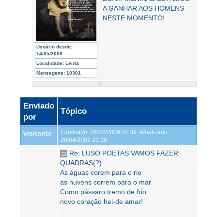
A GANHAR AOS HOMENS
NESTE MOMENTO!
Usuário desde:
14/05/2008
Localidade:
Leiria
Mensagens:
10301
Enviado
Tópico
por
Publicado:
26/04/2009 21:39
Atualizado:
visitante
26/04/2009 21:39
Re: LUSO POETAS VAMOS FAZER
QUADRAS(?)
As águas corem para o rio
as nuvens correm para o mar
Como pássaro tremo de frio
novo coração hei-de amar!