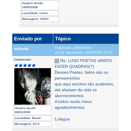
Usuário desde:
14/05/2008
Localidade:
Leiria
Mensagens:
10301
Enviado por
Tópico
Publicado:
26/04/2009
miriade
22:22
Atualizado:
26/04/2009 22:22
Colaborador
Re: LUSO POETAS VAMOS
FAZER QUADRAS(?)
Desses Poetas, belos são os
pensamentos
que aqui escritos são acalentos,
até afastam da vida os
aborrecimentos
A todos vocês meus
agradecimentos.
Usuário desde:
28/01/2009
Localidade:
Brasil
Lufague
Mensagens:
2171