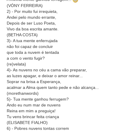
(VÓNY FERREIRA)
2) - Por muito fui irrequieta,
Andei pelo mundo errante,
Depois de ser Luso Poeta,
Vivo da boa escrita amante.
(BETHA COSTA)
3)- A tua mente enferrujada
não foi capaz de concluir
que toda a nuvem é tentada
a com o vento fugir?
(re)velata)
4)- As nuvens no céu a cama vão preparar,
as luzes apagar, e deixar o amor reinar...
Soprar na brisa a Esperança,
acalmar a Alma quem tanto pede e não alcança...
(morethanwords)
5)- Tua mente ganhou ferrugem?
Ando eu num mar de nuvens
Reina em mim a preguiça!
Tu vens brincar feita criança
(ELISABETE FIALHO)
6) - Pobres nuvens tontas correm