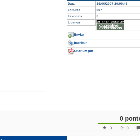
Data
16/06/2007 20:00:46
Leituras
997
Favoritos
0
Licença
Enviar
Imprimir
Criar um pdf
0 pont
0
0