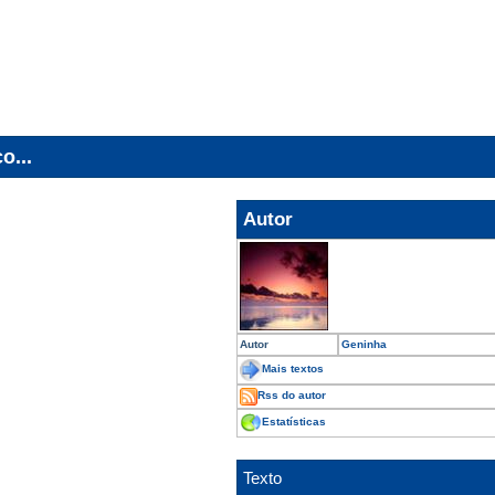
o...
Autor
Autor
Geninha
Mais textos
Rss do autor
Estatísticas
Texto