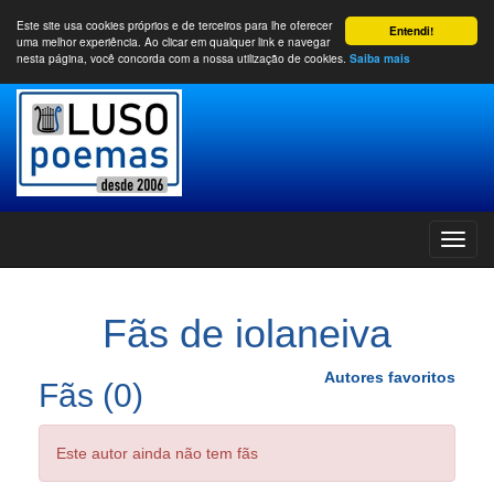
Este site usa cookies próprios e de terceiros para lhe oferecer
Entendi!
uma melhor experiência. Ao clicar em qualquer link e navegar
nesta página, você concorda com a nossa utilização de cookies.
Saiba mais
Fãs de iolaneiva
Autores favoritos
Fãs (0)
Este autor ainda não tem fãs