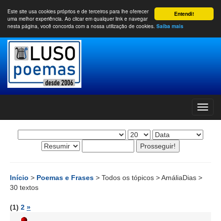
Este site usa cookies próprios e de terceiros para lhe oferecer
Entendi!
uma melhor experiência. Ao clicar em qualquer link e navegar
nesta página, você concorda com a nossa utilização de cookies.
Saiba mais
Início
>
Poemas e Frases
> Todos os tópicos > AmáliaDias >
30 textos
(1)
2
»