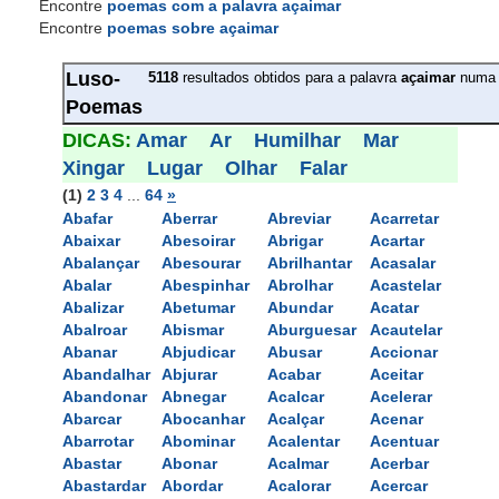
Encontre
poemas com a palavra açaimar
Encontre
poemas sobre açaimar
Luso-
5118
resultados obtidos para a palavra 
açaimar
numa 
Poemas
DICAS: 
Amar
Ar
Humilhar
Mar
Xingar
Lugar
Olhar
Falar
(1)
2
3
4
... 
64
»
Abafar
Aberrar
Abreviar
Acarretar
Abaixar
Abesoirar
Abrigar
Acartar
Abalançar
Abesourar
Abrilhantar
Acasalar
Abalar
Abespinhar
Abrolhar
Acastelar
Abalizar
Abetumar
Abundar
Acatar
Abalroar
Abismar
Aburguesar
Acautelar
Abanar
Abjudicar
Abusar
Accionar
Abandalhar
Abjurar
Acabar
Aceitar
Abandonar
Abnegar
Acalcar
Acelerar
Abarcar
Abocanhar
Acalçar
Acenar
Abarrotar
Abominar
Acalentar
Acentuar
Abastar
Abonar
Acalmar
Acerbar
Abastardar
Abordar
Acalorar
Acercar