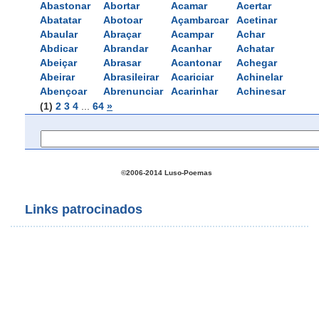
Abastonar
Abortar
Acamar
Acertar
Abatatar
Abotoar
Açambarcar
Acetinar
Abaular
Abraçar
Acampar
Achar
Abdicar
Abrandar
Acanhar
Achatar
Abeiçar
Abrasar
Acantonar
Achegar
Abeirar
Abrasileirar
Acariciar
Achinelar
Abençoar
Abrenunciar
Acarinhar
Achinesar
(1)
2
3
4
... 
64
»
©2006-2014 Luso-Poemas
Links patrocinados