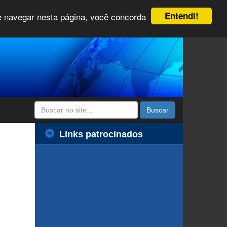
Entendi!
 e navegar nesta página, você concorda
Buscar
Links patrocinados