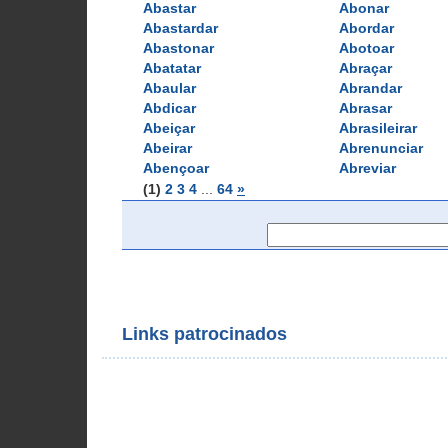
Abastar
Abonar
Abastardar
Abordar
Abastonar
Abotoar
Abatatar
Abraçar
Abaular
Abrandar
Abdicar
Abrasar
Abeiçar
Abrasileirar
Abeirar
Abrenunciar
Abençoar
Abreviar
(1)
2
3
4
... 
64
»
Links patrocinados