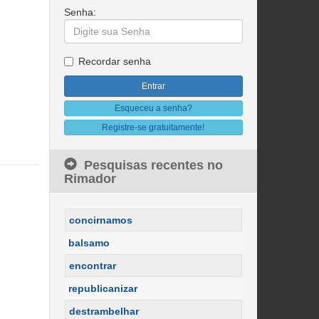
Senha: 
Recordar senha 
Esqueceu a senha?
Registre-se gratuitamente!
Pesquisas recentes no
Rimador
concirnamos
balsamo
encontrar
republicanizar
destrambelhar