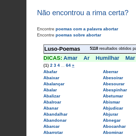
Não encontrou a rima certa?
Encontre
poemas com a palavra abortar
Encontre
poemas sobre abortar
Luso-Poemas
5118
resultados obtidos pa
DICAS: 
Amar
Ar
Humilhar
Mar
(1)
2
3
4
... 
64
»
Abafar
Aberrar
Abaixar
Abesoirar
Abalançar
Abesourar
Abalar
Abespinhar
Abalizar
Abetumar
Abalroar
Abismar
Abanar
Abjudicar
Abandalhar
Abjurar
Abandonar
Abnegar
Abarcar
Abocanhar
Abarrotar
Abominar