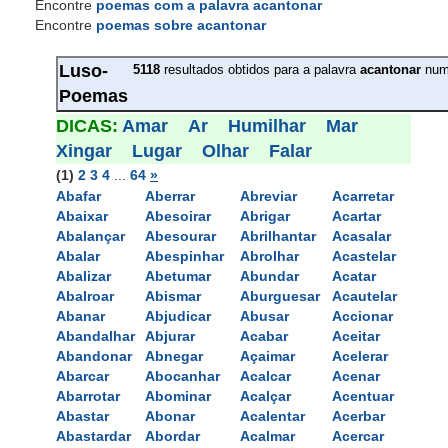
Encontre
poemas com a palavra acantonar
Encontre
poemas sobre acantonar
Luso-
5118
resultados obtidos para a palavra 
acantonar
num
Poemas
DICAS: 
Amar
Ar
Humilhar
Mar
Xingar
Lugar
Olhar
Falar
(1)
2
3
4
... 
64
»
Abafar
Aberrar
Abreviar
Acarretar
Abaixar
Abesoirar
Abrigar
Acartar
Abalançar
Abesourar
Abrilhantar
Acasalar
Abalar
Abespinhar
Abrolhar
Acastelar
Abalizar
Abetumar
Abundar
Acatar
Abalroar
Abismar
Aburguesar
Acautelar
Abanar
Abjudicar
Abusar
Accionar
Abandalhar
Abjurar
Acabar
Aceitar
Abandonar
Abnegar
Açaimar
Acelerar
Abarcar
Abocanhar
Acalcar
Acenar
Abarrotar
Abominar
Acalçar
Acentuar
Abastar
Abonar
Acalentar
Acerbar
Abastardar
Abordar
Acalmar
Acercar