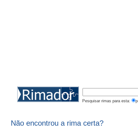
Pesquisar rimas para esta:
p
Não encontrou a rima certa?