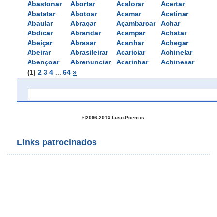
Abastonar
Abortar
Acalorar
Acertar
Abatatar
Abotoar
Acamar
Acetinar
Abaular
Abraçar
Açambarcar
Achar
Abdicar
Abrandar
Acampar
Achatar
Abeiçar
Abrasar
Acanhar
Achegar
Abeirar
Abrasileirar
Acariciar
Achinelar
Abençoar
Abrenunciar
Acarinhar
Achinesar
(1)
2
3
4
... 
64
»
©2006-2014 Luso-Poemas
Links patrocinados