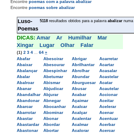
Encontre
poemas com a palavra abalizar
Encontre
poemas sobre abalizar
Luso-
5118
resultados obtidos para a palavra 
abalizar
numa 
Poemas
DICAS: 
Amar
Ar
Humilhar
Mar
Xingar
Lugar
Olhar
Falar
(1)
2
3
4
... 
64
»
Abafar
Abesoirar
Abrigar
Acarretar
Abaixar
Abesourar
Abrilhantar
Acartar
Abalançar
Abespinhar
Abrolhar
Acasalar
Abalar
Abetumar
Abundar
Acastelar
Abalroar
Abismar
Aburguesar
Acatar
Abanar
Abjudicar
Abusar
Acautelar
Abandalhar
Abjurar
Acabar
Accionar
Abandonar
Abnegar
Açaimar
Aceitar
Abarcar
Abocanhar
Acalcar
Acelerar
Abarrotar
Abominar
Acalçar
Acenar
Abastar
Abonar
Acalentar
Acentuar
Abastardar
Abordar
Acalmar
Acerbar
Abastonar
Abortar
Acalorar
Acercar