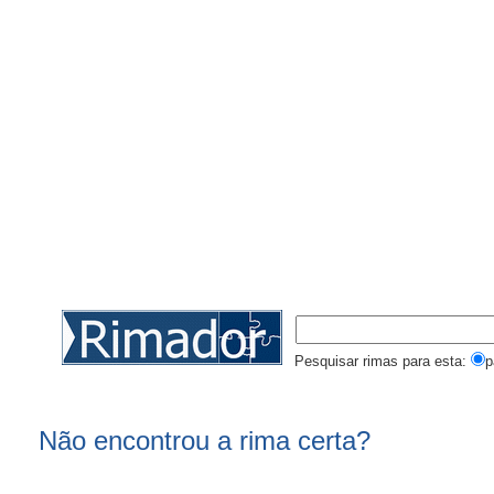
Pesquisar rimas para esta:
p
Não encontrou a rima certa?