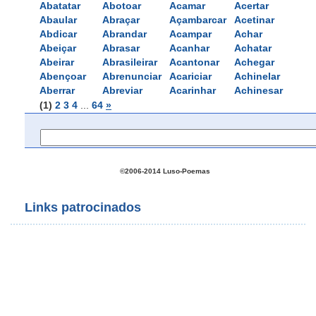
Abatatar
Abotoar
Acamar
Acertar
Abaular
Abraçar
Açambarcar
Acetinar
Abdicar
Abrandar
Acampar
Achar
Abeiçar
Abrasar
Acanhar
Achatar
Abeirar
Abrasileirar
Acantonar
Achegar
Abençoar
Abrenunciar
Acariciar
Achinelar
Aberrar
Abreviar
Acarinhar
Achinesar
(1)
2
3
4
... 
64
»
©2006-2014 Luso-Poemas
Links patrocinados