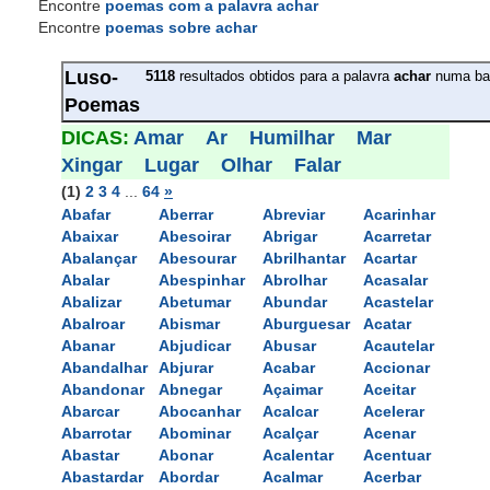
Encontre
poemas com a palavra achar
Encontre
poemas sobre achar
Luso-
5118
resultados obtidos para a palavra 
achar
numa ba
Poemas
DICAS: 
Amar
Ar
Humilhar
Mar
Xingar
Lugar
Olhar
Falar
(1)
2
3
4
... 
64
»
Abafar
Aberrar
Abreviar
Acarinhar
Abaixar
Abesoirar
Abrigar
Acarretar
Abalançar
Abesourar
Abrilhantar
Acartar
Abalar
Abespinhar
Abrolhar
Acasalar
Abalizar
Abetumar
Abundar
Acastelar
Abalroar
Abismar
Aburguesar
Acatar
Abanar
Abjudicar
Abusar
Acautelar
Abandalhar
Abjurar
Acabar
Accionar
Abandonar
Abnegar
Açaimar
Aceitar
Abarcar
Abocanhar
Acalcar
Acelerar
Abarrotar
Abominar
Acalçar
Acenar
Abastar
Abonar
Acalentar
Acentuar
Abastardar
Abordar
Acalmar
Acerbar