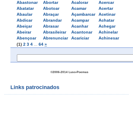
Abastonar
Abortar
Acalorar
Acercar
Abatatar
Abotoar
Acamar
Acertar
Abaular
Abraçar
Açambarcar
Acetinar
Abdicar
Abrandar
Acampar
Achatar
Abeiçar
Abrasar
Acanhar
Achegar
Abeirar
Abrasileirar
Acantonar
Achinelar
Abençoar
Abrenunciar
Acariciar
Achinesar
(1)
2
3
4
... 
64
»
©2006-2014 Luso-Poemas
Links patrocinados