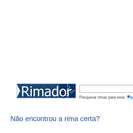
Pesquisar rimas para esta:
p
Não encontrou a rima certa?