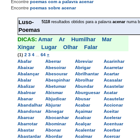
Encontre
poemas com a palavra acenar
Encontre
poemas sobre acenar
Luso-
5118
resultados obtidos para a palavra 
acenar
numa b
Poemas
DICAS: 
Amar
Ar
Humilhar
Mar
Xingar
Lugar
Olhar
Falar
(1)
2
3
4
... 
64
»
Abafar
Aberrar
Abreviar
Acarinhar
Abaixar
Abesoirar
Abrigar
Acarretar
Abalançar
Abesourar
Abrilhantar
Acartar
Abalar
Abespinhar
Abrolhar
Acasalar
Abalizar
Abetumar
Abundar
Acastelar
Abalroar
Abismar
Aburguesar
Acatar
Abanar
Abjudicar
Abusar
Acautelar
Abandalhar
Abjurar
Acabar
Accionar
Abandonar
Abnegar
Açaimar
Aceitar
Abarcar
Abocanhar
Acalcar
Acelerar
Abarrotar
Abominar
Acalçar
Acentuar
Abastar
Abonar
Acalentar
Acerbar
Abastardar
Abordar
Acalmar
Acercar