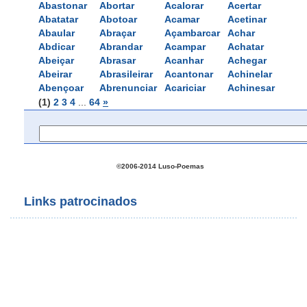
Abastonar
Abortar
Acalorar
Acertar
Abatatar
Abotoar
Acamar
Acetinar
Abaular
Abraçar
Açambarcar
Achar
Abdicar
Abrandar
Acampar
Achatar
Abeiçar
Abrasar
Acanhar
Achegar
Abeirar
Abrasileirar
Acantonar
Achinelar
Abençoar
Abrenunciar
Acariciar
Achinesar
(1)
2
3
4
... 
64
»
©2006-2014 Luso-Poemas
Links patrocinados