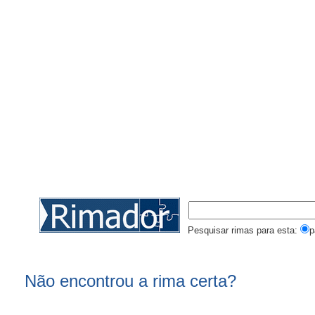
Pesquisar rimas para esta:
p
Não encontrou a rima certa?