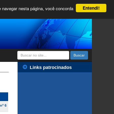
Entendi!
 e navegar nesta página, você concorda
Buscar
Links patrocinados
nº 6