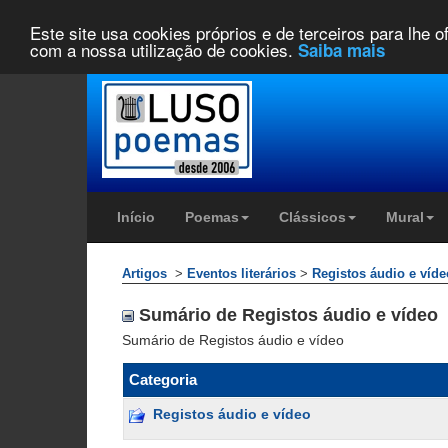
Este site usa cookies próprios e de terceiros para lhe 
com a nossa utilização de cookies.
Saiba mais
Início
Poemas
Clássicos
Mural
Artigos
>
Eventos literários
>
Registos áudio e víde
Sumário de Registos áudio e vídeo
Sumário de Registos áudio e vídeo
Categoria
Registos áudio e vídeo