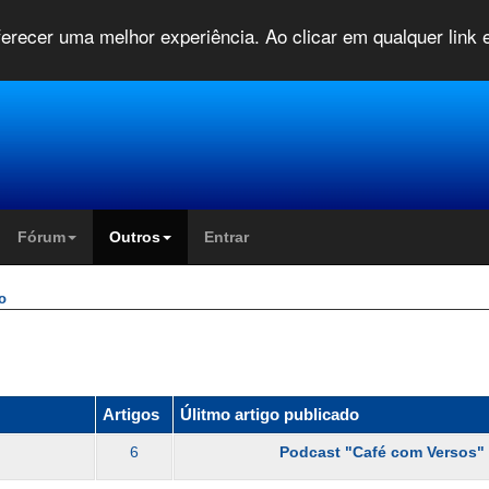
oferecer uma melhor experiência. Ao clicar em qualquer link
Fórum
Outros
Entrar
o
Artigos
Úlitmo artigo publicado
6
Podcast "Café com Versos" 