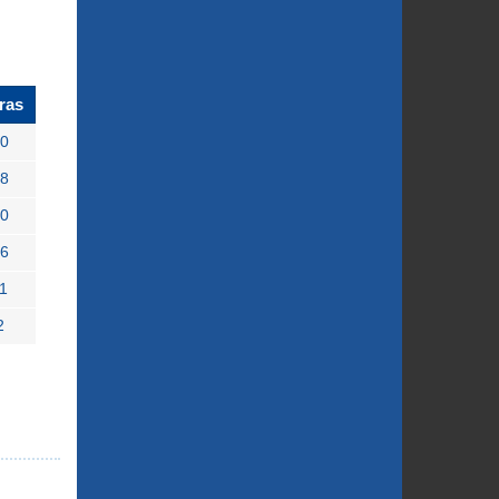
ras
40
38
00
16
1
2