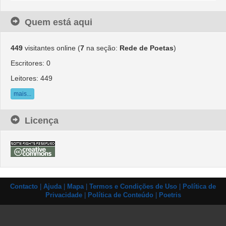
Quem está aqui
449
visitantes online (
7
na seção:
Rede de Poetas
)
Escritores: 0
Leitores: 449
mais...
Licença
Contacto
|
Ajuda
|
Mapa
|
Termos e Condições de Uso
|
Política de
Privacidade
|
Política de Conteúdo
|
Poetris