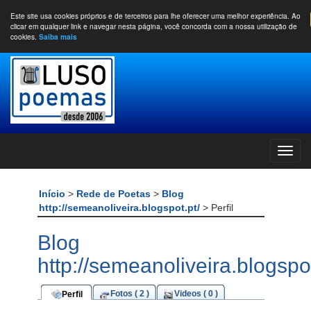
Este site usa cookies próprios e de terceiros para lhe oferecer uma melhor experiência. Ao
clicar em qualquer link e navegar nesta página, você concorda com a nossa utilização de
cookies.
Saiba mais
Início
>
Rede de Poetas
>
Blog
http://semeanoliveira.blogspot.pt/
> Perfil
Blog
http://semeanoliveira.blogspot.
Fotos ( 2 )
Videos ( 0 )
Perfil