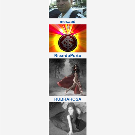
mesaed
RicardoPorto
RUBRAROSA