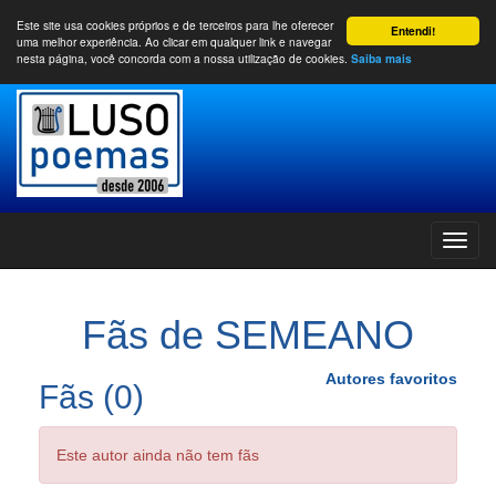
Este site usa cookies próprios e de terceiros para lhe oferecer
Entendi!
uma melhor experiência. Ao clicar em qualquer link e navegar
nesta página, você concorda com a nossa utilização de cookies.
Saiba mais
Fãs de SEMEANO
Autores favoritos
Fãs (0)
Este autor ainda não tem fãs