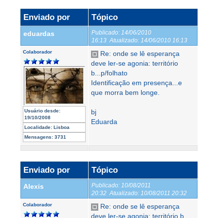
Enviado por
Tópico
Publicado:
14/06/2010
eduardas
16:13
Atualizado:
14/06/2010 16:13
Colaborador
Re: onde se lê esperança
deve ler-se agonia: território
b...p/folhato
Identificação em presença...e
que morra bem longe.
Usuário desde:
bj
19/10/2008
Eduarda
Localidade:
Lisboa
Mensagens:
3731
Enviado por
Tópico
Publicado:
10/08/2011
Alexis
20:32
Atualizado:
10/08/2011 20:32
Colaborador
Re: onde se lê esperança
deve ler-se agonia: território b...