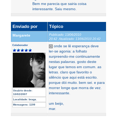
Bem me parecia que sairia coisa
interessante. Saiu mesmo.
Enviado por
Tópico
Publicado:
13/06/2010
Margarete
20:42
Atualizado:
13/06/2010 20:42
Colaborador
onde se lê esperança deve
ler-se agonia: a folhato
surpreendo-me continuamente
nestas palavras. gosto deste
lugar que temos em comum. as
letras. claro que favorito o
silêncio que aqui está escrito.
porque dói muito. bem sei. e para
morrer longe que morra de vez.
Usuário desde:
interessante.
10/02/2007
Localidade:
braga.
um beijo,
Mensagens:
1199
mar.