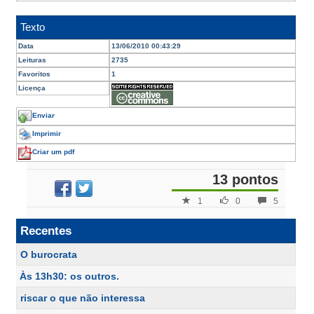
Texto
Data
13/06/2010 00:43:29
Leituras
2735
Favoritos
1
Licença
Enviar
Imprimir
Criar um pdf
13 pontos
1
0
5
Recentes
O burocrata
Às 13h30: os outros.
riscar o que não interessa