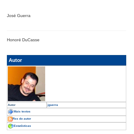
José Guerra
Honoré DuCasse
Autor
Autor
jguerra
Mais textos
Rss do autor
Estatísticas