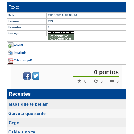
Texto
Data
21/10/2010 18:03:34
Leituras
999
Favoritos
0
Licença
Enviar
Imprimir
Criar um pdf
0 pontos
0
0
0
Recentes
Mãos que te beijam
Gaivota que sente
Cego
Caída a noite