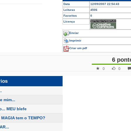
Data
12/09/2007 22:54:43
Leituras
4506
Favoritos
0
Licença
Enviar
Imprimir
Criar um pdf
6 pont
0
0
rios
.
e mim...
... MEU blefe
e MAGIA tem o TEMPO?
R...