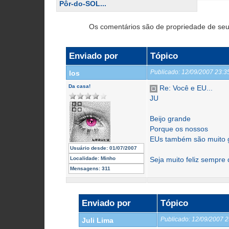
Pôr-do-SOL...
Os comentários são de propriedade de seu
Enviado por
Tópico
Publicado:
12/09/2007 23:
los
Da casa!
Re: Você e EU...
JU
Beijo grande
Porque os nossos
EUs também são muito 
Usuário desde:
01/07/2007
Localidade:
Minho
Seja muito feliz sempre
Mensagens:
311
Enviado por
Tópico
Publicado:
12/09/2007 
Juli Lima