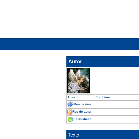
.
Autor
Autor
Juli Lima
Mais textos
Rss do autor
Estatísticas
Texto