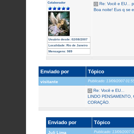
Colaborador
Re: Você e EU... p
Boa noite! Eus q se 
Usuário desde:
02/08/2007
Localidade:
Rio de Janeiro
Mensagens:
989
Enviado por
Tópico
Publicado:
13/09/2007 01:
visitante
Re: Você e EU...
LINDO PENSAMENTO, 
CORAÇÁO.
Enviado por
Tópico
Publicado:
13/09/2007 
Juli Lima