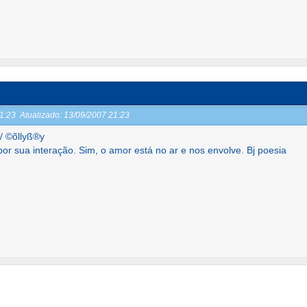
21:23
Atualizado:
13/09/2007 21:23
/ ©õllyß®y
por sua interação. Sim, o amor está no ar e nos envolve. Bj poesia