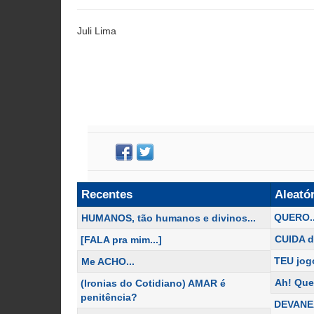
Juli Lima
Recentes
Aleató
QUERO..
HUMANOS, tão humanos e divinos...
CUIDA d
[FALA pra mim...]
TEU jogo
Me ACHO...
Ah! Qu
(Ironias do Cotidiano) AMAR é
penitência?
DEVANEA