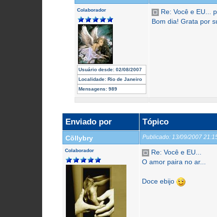
Colaborador
Re: Você e EU...
Bom dia! Grata por s
Usuário desde:
02/08/2007
Localidade:
Rio de Janeiro
Mensagens:
989
Enviado por
Tópico
Publicado:
13/09/2007 21:
Cõllybry
Colaborador
Re: Você e EU...
O amor paira no ar...
Doce ebijo