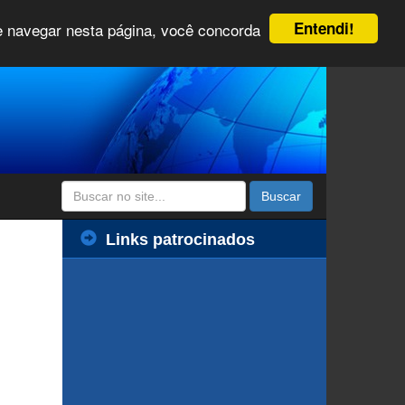
Entendi!
 e navegar nesta página, você concorda
Buscar
Links patrocinados