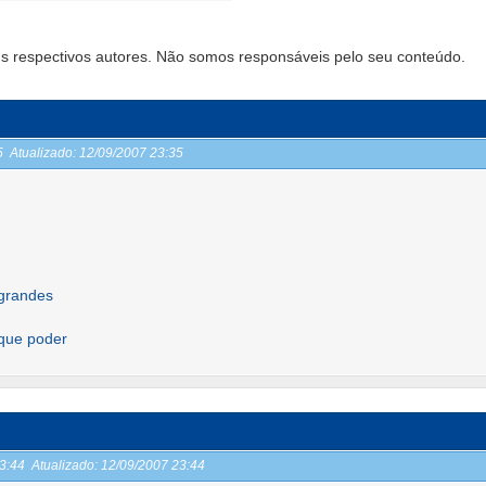
s respectivos autores. Não somos responsáveis pelo seu conteúdo.
35
Atualizado:
12/09/2007 23:35
grandes
 que poder
23:44
Atualizado:
12/09/2007 23:44