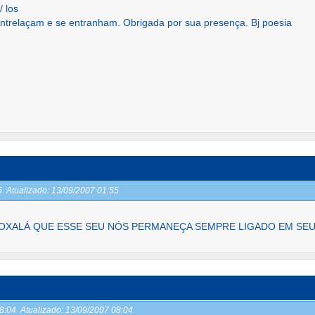
/ los
entrelaçam e se entranham. Obrigada por sua presença. Bj poesia
55
Atualizado:
13/09/2007 01:55
OXALÁ QUE ESSE SEU NÓS PERMANEÇA SEMPRE LIGADO EM SE
08:04
Atualizado:
13/09/2007 08:04