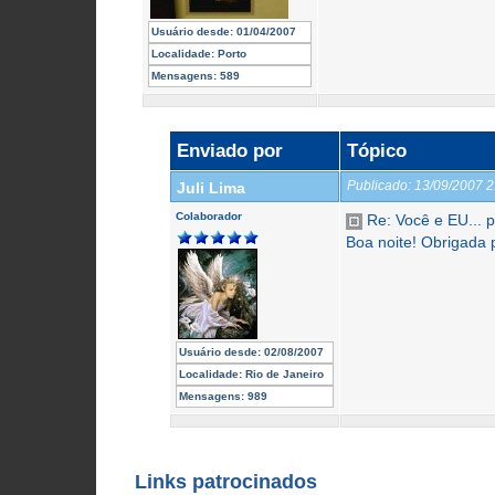
Usuário desde:
01/04/2007
Localidade:
Porto
Mensagens:
589
Enviado por
Tópico
Publicado:
13/09/2007 
Juli Lima
Colaborador
Re: Você e EU... p
Boa noite! Obrigada 
Usuário desde:
02/08/2007
Localidade:
Rio de Janeiro
Mensagens:
989
Links patrocinados