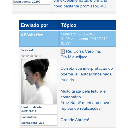
um excelente natal, e um ano
Mensagens:
10200
novo bastante promissor, MJ.
Enviado por
Tópico
Publicado:
26/12/2011
APScheffer
01:28
Atualizado:
26/12/2011
01:28
Da casa!
Re: Corra Carolina.
Olá Migueljaco!
Correta sua interpretação do
poema, é ''autoaconcelhada''
eu diria.
Muito grata pela leitura e
comentário.
Feliz Natal! e um ano novo
Usuário desde:
replete de realizações!
04/11/2011
Localidade:
Grande Abraço!
Mensagens:
274