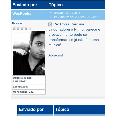
Enviado por
Tópico
Publicado:
20/12/2011
WesRocha
00:38
Atualizado:
20/12/2011 00:38
Da casa!
Re: Corra Carolina.
Lindo! adorei o Ritmo, parece e
provavelmente pode se
transformar, se já não for, uma
musica!
Abraços!
Usuário desde:
19/12/2011
Localidade:
Mensagens:
252
Enviado por
Tópico