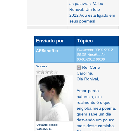
as palavras. Valeu.
Ronival. Um feliz
2012.Vou está ligado em
seus poemas!
Enviado por
Tópico
Publicado:
03/01/2012
APScheffer
00:30
Atualizado:
03/01/2012 00:30
Da casa!
Re: Corra
Carolina.
Olá Ronival,
Amor-perda-
natureza, sim
realmente é o que
engloba meu poema,
quem sabe um dia
desvendo um pouco
Usuário desde:
mais deste caminho.
04/11/2011