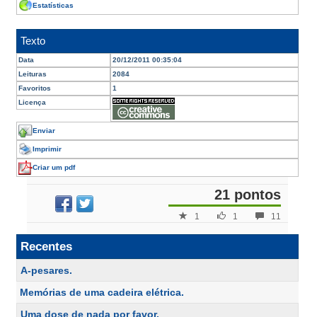
Estatísticas
Texto
Data
20/12/2011 00:35:04
Leituras
2084
Favoritos
1
Licença
Enviar
Imprimir
Criar um pdf
21 pontos
1
1
11
Recentes
A-pesares.
Memórias de uma cadeira elétrica.
Uma dose de nada por favor.