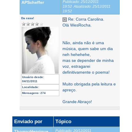
Publicado:
25/12/2011
APScheffer
19:52
Atualizado:
25/12/2011
19:52
Da casa!
Re: Corra Carolina.
Olá WesRocha.
Não, ainda não é uma
música, quem sabe um dia
neh hehehehe,
mas se depender de minha
voz, estragarei
definitivamente o poema!
Usuário desde:
04/11/2011
Muito obrigada pela leitura e
Localidade:
apreço.
Mensagens:
274
Grande Abraço!
Enviado por
Tópico
Publicado:
20/12/2011
ThomazHenrique