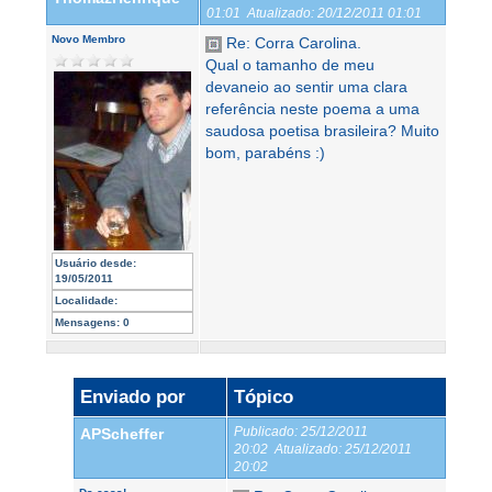
01:01
Atualizado:
20/12/2011 01:01
Novo Membro
Re: Corra Carolina.
Qual o tamanho de meu
devaneio ao sentir uma clara
referência neste poema a uma
saudosa poetisa brasileira? Muito
bom, parabéns :)
Usuário desde:
19/05/2011
Localidade:
Mensagens:
0
Enviado por
Tópico
Publicado:
25/12/2011
APScheffer
20:02
Atualizado:
25/12/2011
20:02