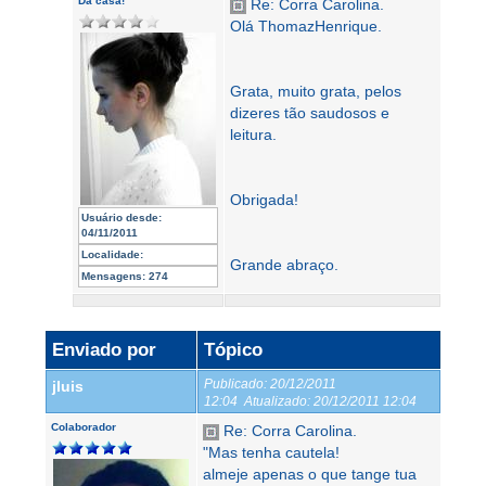
Da casa!
Re: Corra Carolina.
Olá ThomazHenrique.
Grata, muito grata, pelos
dizeres tão saudosos e
leitura.
Obrigada!
Usuário desde:
04/11/2011
Localidade:
Grande abraço.
Mensagens:
274
Enviado por
Tópico
Publicado:
20/12/2011
jluis
12:04
Atualizado:
20/12/2011 12:04
Colaborador
Re: Corra Carolina.
"Mas tenha cautela!
almeje apenas o que tange tua