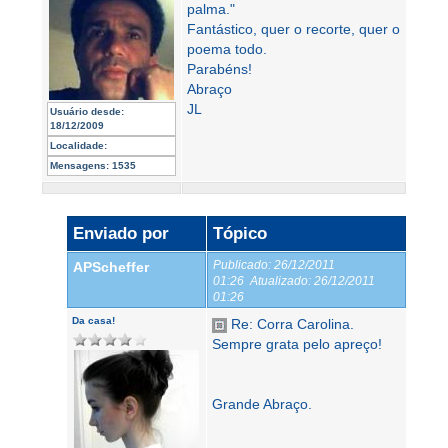
palma."
Fantástico, quer o recorte, quer o
poema todo.
Parabéns!
Abraço
JL
Usuário desde:
18/12/2009
Localidade:
Mensagens:
1535
Enviado por
Tópico
Publicado:
26/12/2011
APScheffer
01:26
Atualizado:
26/12/2011
01:26
Da casa!
Re: Corra Carolina.
Sempre grata pelo apreço!
Grande Abraço.