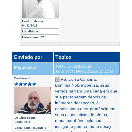
Usuário desde:
04/11/2011
Localidade:
Mensagens:
274
Enviado por
Tópico
Publicado:
21/12/2011
Migueljaco
12:32
Atualizado:
21/12/2011 12:32
Colaborador
Re: Corra Carolina.
Bom dia Nobre poetiza, seus
versos narram uma cena em que
sua personagem depois de
inúmeras decepções, é
aconselhada a ter prudência em
suas expectativas de afetos,
Usuário desde:
meus parabéns pelo seu
23/06/2011
instigante poema, eu te desejo
Localidade:
Taubaté SP