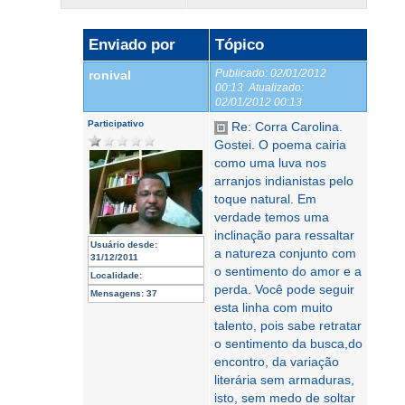
Enviado por
Tópico
Publicado:
02/01/2012
ronival
00:13
Atualizado:
02/01/2012 00:13
Participativo
Re: Corra Carolina.
Gostei. O poema cairia
como uma luva nos
arranjos indianistas pelo
toque natural. Em
verdade temos uma
inclinação para ressaltar
Usuário desde:
a natureza conjunto com
31/12/2011
o sentimento do amor e a
Localidade:
perda. Você pode seguir
Mensagens:
37
esta linha com muito
talento, pois sabe retratar
o sentimento da busca,do
encontro, da variação
literária sem armaduras,
isto, sem medo de soltar