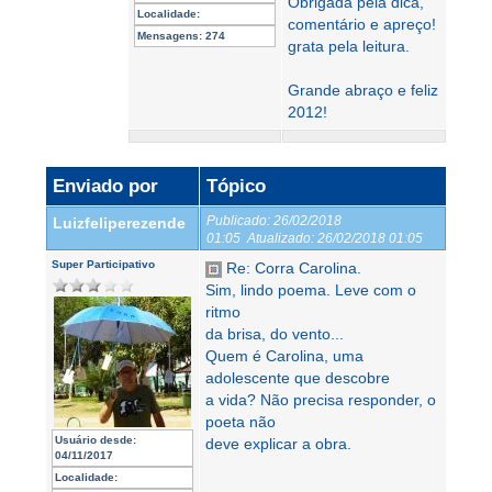
Obrigada pela dica,
Localidade:
comentário e apreço!
Mensagens:
274
grata pela leitura.
Grande abraço e feliz
2012!
Enviado por
Tópico
Publicado:
26/02/2018
Luizfeliperezende
01:05
Atualizado:
26/02/2018 01:05
Super Participativo
Re: Corra Carolina.
Sim, lindo poema. Leve com o
ritmo
da brisa, do vento...
Quem é Carolina, uma
adolescente que descobre
a vida? Não precisa responder, o
poeta não
Usuário desde:
deve explicar a obra.
04/11/2017
Localidade: