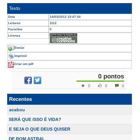
Texto
Data
14/03/2012 19:47:34
Leituras
1112
Favoritos
0
Licença
Enviar
Imprimir
Criar um pdf
0 pontos
0
0
0
Recentes
acabou
SERÁ QUE ISSO É VIDA?
E SEJA O QUE DEUS QUISER
DE BOM ASTRAL