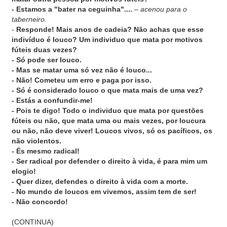
- Estamos a "bater na ceguinha"....
–
acenou para o
taberneiro.
-
Responde! Mais anos de cadeia? Não achas que esse
indivíduo é louco? Um individuo que mata por motivos
fúteis duas vezes?
- Só pode ser louco.
- Mas se matar uma só vez não é louco...
- Não! Cometeu um erro e paga por isso.
- Só é considerado louco o que mata mais de uma vez?
- Estás a confundir-me!
- Pois te digo! Todo o individuo que mata por questões
fúteis ou não, que mata uma ou mais vezes, por loucura
ou não, não deve viver! Loucos vivos, só os pacíficos, os
não violentos.
- És mesmo radical!
- Ser radical por defender o direito à vida, é para mim um
elogio!
- Quer dizer, defendes o direito à vida com a morte.
- No mundo de loucos em vivemos, assim tem de ser!
- Não concordo!
(CONTINUA)