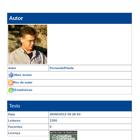
Autor
Autor
FernandoPitada
Mais textos
Rss do autor
Estatísticas
Texto
Data
30/06/2012 00:26:03
Leituras
1300
Favoritos
0
Licença