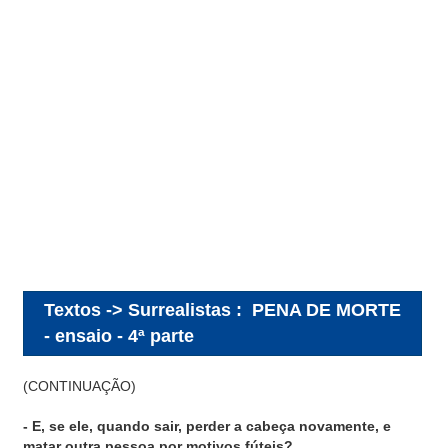
Textos -> Surrealistas
:
PENA DE MORTE
- ensaio - 4ª parte
(CONTINUAÇÃO)
- E, se ele, quando sair, perder a cabeça novamente, e
matar outra pessoa por motivos fúteis?