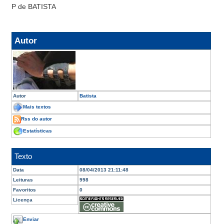
P de BATISTA
Autor
Autor
Batista
Mais textos
Rss do autor
Estatísticas
Texto
Data
08/04/2013 21:11:48
Leituras
998
Favoritos
0
Licença
Enviar