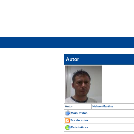
Autor
Autor
NelsonMartins
Mais textos
Rss do autor
Estatísticas