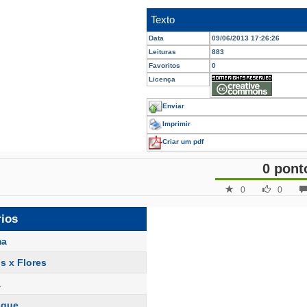
Texto
Data
09/06/2013 17:26:26
Leituras
883
Favoritos
0
Licença
Enviar
Imprimir
Criar um pdf
0 pont
0
0
rios
ma
s x Flores
a
que...