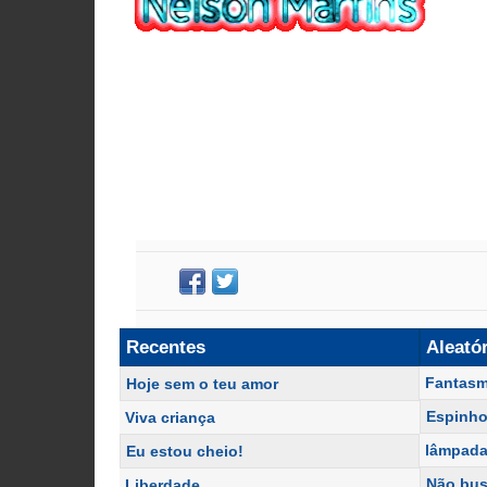
Recentes
Aleató
Fantas
Hoje sem o teu amor
Espinho
Viva criança
lâmpad
Eu estou cheio!
Não bus
Liberdade