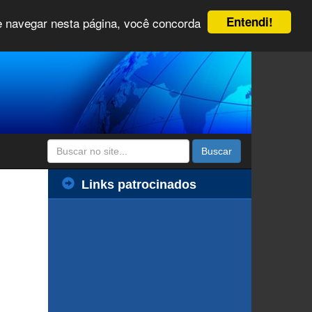
Entendi!
 e navegar nesta página, você concorda
Buscar
Links patrocinados