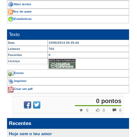
Mais textos
Rss do autor
Estatísticas
Texto
Data
15/06/2013 00:35:44
Leituras
764
Favoritos
0
Licença
Enviar
Imprimir
Criar um pdf
0 pontos
0
0
0
Recentes
Hoje sem o teu amor