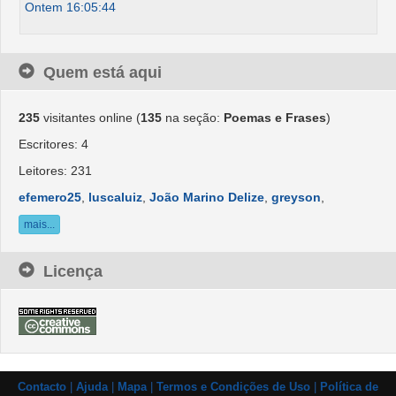
Ontem 16:05:44
Quem está aqui
235
visitantes online (
135
na seção:
Poemas e Frases
)
Escritores: 4
Leitores: 231
efemero25
,
luscaluiz
,
João Marino Delize
,
greyson
,
mais...
Licença
Contacto
|
Ajuda
|
Mapa
|
Termos e Condições de Uso
|
Política de