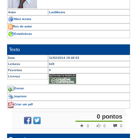
Autor
LuizMorais
Mais textos
Rss do autor
Estatísticas
Texto
Data
11/02/2014 19:48:53
Leituras
645
Favoritos
0
Licença
Enviar
Imprimir
Criar um pdf
0 pontos
0
0
0