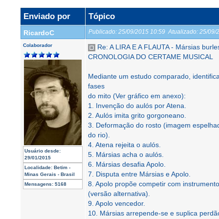
Enviado por
Tópico
Publicado:
25/09/2015 10:59
Atualizado:
25/09/
RicardoC
Colaborador
Re: A LIRA E A FLAUTA - Mársias burle
CRONOLOGIA DO CERTAME MUSICAL
Mediante um estudo comparado, identifi
fases
do mito (Ver gráfico em anexo):
1. Invenção do aulós por Atena.
2. Aulós imita grito gorgoneano.
3. Deformação do rosto (imagem espelhad
do rio).
4. Atena rejeita o aulós.
Usuário desde:
5. Mársias acha o aulós.
29/01/2015
6. Mársias desafia Apolo.
Localidade:
Betim -
7. Disputa entre Mársias e Apolo.
Minas Gerais - Brasil
8. Apolo propõe competir com instrumento
Mensagens:
5168
(versão alternativa).
9. Apolo vencedor.
10. Mársias arrepende-se e suplica perdã