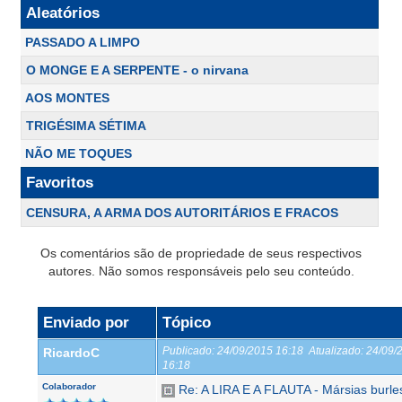
Aleatórios
PASSADO A LIMPO
O MONGE E A SERPENTE - o nirvana
AOS MONTES
TRIGÉSIMA SÉTIMA
NÃO ME TOQUES
Favoritos
CENSURA, A ARMA DOS AUTORITÁRIOS E FRACOS
Os comentários são de propriedade de seus respectivos
autores. Não somos responsáveis pelo seu conteúdo.
Enviado por
Tópico
Publicado:
24/09/2015 16:18
Atualizado:
24/09/
RicardoC
16:18
Colaborador
Re: A LIRA E A FLAUTA - Mársias burle