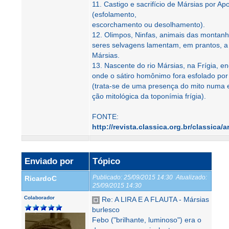
11. Castigo e sacrifício de Mársias por Ap
(esfolamento,
escorchamento ou desolhamento).
12. Olimpos, Ninfas, animais das montanh
seres selvagens lamentam, em prantos, a
Mársias.
13. Nascente do rio Mársias, na Frígia, e
onde o sátiro homônimo fora esfolado por
(trata-se de uma presença do mito numa e
ção mitológica da toponímia frígia).
FONTE:
http://revista.classica.org.br/classica/a
Enviado por
Tópico
Publicado:
25/09/2015 14:30
Atualizado:
RicardoC
25/09/2015 14:30
Colaborador
Re: A LIRA E A FLAUTA - Mársias
burlesco
Febo ("brilhante, luminoso") era o