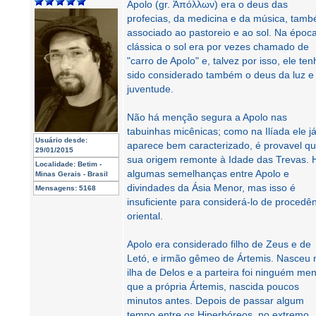
Apolo (gr. Ἀπόλλων) era o deus das
profecias, da medicina e da música, tam
associado ao pastoreio e ao sol. Na époc
clássica o sol era por vezes chamado de
"carro de Apolo" e, talvez por isso, ele ten
sido considerado também o deus da luz e
juventude.
Não há menção segura a Apolo nas
tabuinhas micênicas; como na Ilíada ele j
Usuário desde:
aparece bem caracterizado, é provavel q
29/01/2015
sua origem remonte à Idade das Trevas. 
Localidade:
Betim -
algumas semelhanças entre Apolo e
Minas Gerais - Brasil
divindades da Ásia Menor, mas isso é
Mensagens:
5168
insuficiente para considerá-lo de procedê
oriental.
Apolo era considerado filho de Zeus e de
Letó, e irmão gêmeo de Ártemis. Nasceu 
ilha de Delos e a parteira foi ninguém me
que a própria Ártemis, nascida poucos
minutos antes. Depois de passar algum
tempo entre os Hiperbóreos, no extremo