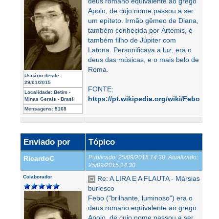
deus romano equivalente ao grego
Apolo, de cujo nome passou a ser
um epíteto. Irmão gêmeo de Diana,
também conhecida por Ártemis, e
também filho de Júpiter com
Latona. Personificava a luz, era o
deus das músicas, e o mais belo de
Roma.
Usuário desde:
29/01/2015
FONTE:
Localidade:
Betim -
https://pt.wikipedia.org/wiki/Febo
Minas Gerais - Brasil
Mensagens:
5168
Enviado por
Tópico
Publicado:
25/09/2015 14:30
Atualizado:
RicardoC
25/09/2015 14:30
Colaborador
Re: A LIRA E A FLAUTA - Mársias
burlesco
Febo ("brilhante, luminoso") era o
deus romano equivalente ao grego
Apolo, de cujo nome passou a ser