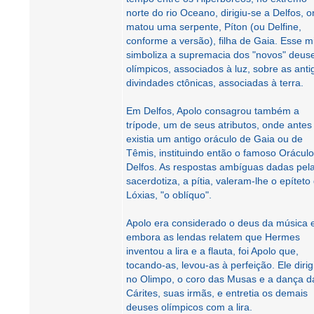
norte do rio Oceano, dirigiu-se a Delfos, 
matou uma serpente, Píton (ou Delfine,
conforme a versão), filha de Gaia. Esse m
simboliza a supremacia dos "novos" deus
olímpicos, associados à luz, sobre as anti
divindades ctônicas, associadas à terra.
Em Delfos, Apolo consagrou também a
trípode, um de seus atributos, onde antes
existia um antigo oráculo de Gaia ou de
Têmis, instituindo então o famoso Orácul
Delfos. As respostas ambíguas dadas pel
sacerdotiza, a pítia, valeram-lhe o epíteto
Lóxias, "o oblíquo".
Apolo era considerado o deus da música 
embora as lendas relatem que Hermes
inventou a lira e a flauta, foi Apolo que,
tocando-as, levou-as à perfeição. Ele dirig
no Olimpo, o coro das Musas e a dança d
Cárites, suas irmãs, e entretia os demais
deuses olímpicos com a lira.