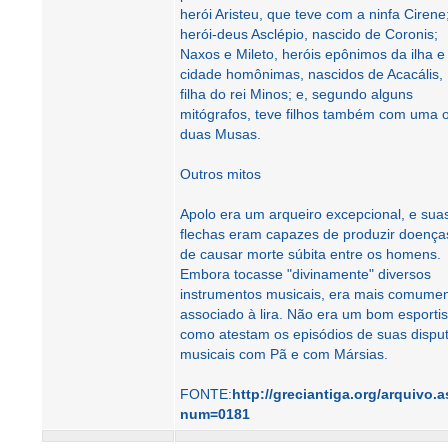
herói Aristeu, que teve com a ninfa Cirene
herói-deus Asclépio, nascido de Coronis;
Naxos e Mileto, heróis epônimos da ilha e
cidade homônimas, nascidos de Acacális,
filha do rei Minos; e, segundo alguns
mitógrafos, teve filhos também com uma 
duas Musas.
Outros mitos
Apolo era um arqueiro excepcional, e sua
flechas eram capazes de produzir doença
de causar morte súbita entre os homens.
Embora tocasse "divinamente" diversos
instrumentos musicais, era mais comume
associado à lira. Não era um bom esportis
como atestam os episódios de suas dispu
musicais com Pã e com Mársias.
FONTE:
http://greciantiga.org/arquivo.
num=0181