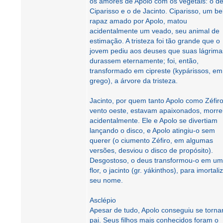
os amores de Apolo com os vegetais: o d
Ciparisso e o de Jacinto. Ciparisso, um be
rapaz amado por Apolo, matou
acidentalmente um veado, seu animal de
estimação. A tristeza foi tão grande que o
jovem pediu aos deuses que suas lágrima
durassem eternamente; foi, então,
transformado em cipreste (kypárissos, em
grego), a árvore da tristeza.
Jacinto, por quem tanto Apolo como Zéfiro
vento oeste, estavam apaixonados, morr
acidentalmente. Ele e Apolo se divertiam
lançando o disco, e Apolo atingiu-o sem
querer (o ciumento Zéfiro, em algumas
versões, desviou o disco de propósito).
Desgostoso, o deus transformou-o em u
flor, o jacinto (gr. yákinthos), para imortali
seu nome.
Asclépio
Apesar de tudo, Apolo conseguiu se torna
pai. Seus filhos mais conhecidos foram o