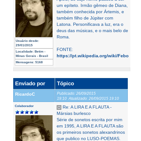
um epíteto. Irmão gêmeo de Diana,
também conhecida por Ártemis, e
também filho de Júpiter com
Latona. Personificava a luz, era o
deus das músicas, e o mais belo de
Roma.
Usuário desde:
29/01/2015
FONTE:
Localidade:
Betim -
https://pt.wikipedia.org/wiki/Febo
Minas Gerais - Brasil
Mensagens:
5168
Enviado por
Tópico
Publicado:
26/09/2015
RicardoC
19:10
Atualizado:
26/09/2015 19:10
Colaborador
Re: A LIRA E A FLAUTA -
Mársias burlesco
Série de sonetos escrita por mim
em 1995, A LIRA E A FLAUTA são
os primeiros sonetos alexandrinos
que publico no LUSO-POEMAS.