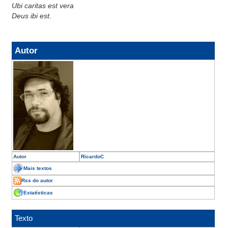
Ubi caritas est vera
Deus ibi est.
Autor
Autor
RicardoC
Mais textos
Rss do autor
Estatísticas
Texto