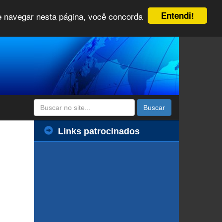
Entendi!
 e navegar nesta página, você concorda
Buscar
Links patrocinados