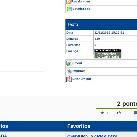
Rss do autor
Estatísticas
Texto
Data
11/11/2015 15:25:51
Leituras
839
Favoritos
0
Licença
Enviar
Imprimir
Criar um pdf
2 pont
0
1
rios
Favoritos
ADA
CENSURA, A ARMA DOS