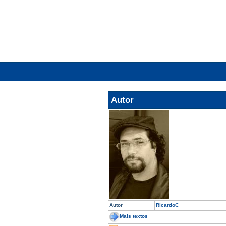
Autor
Autor
RicardoC
Mais textos