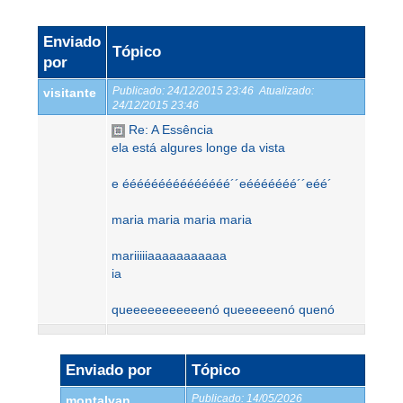
Enviado
Tópico
por
Publicado:
24/12/2015 23:46
Atualizado:
visitante
24/12/2015 23:46
Re: A Essência
ela está algures longe da vista
e ééééééééééééééé´´eééééééé´´eéé´
maria maria maria maria
mariiiiiaaaaaaaaaaa
ia
queeeeeeeeeeenó queeeeeenó quenó
Enviado por
Tópico
Publicado:
14/05/2026
montalvan