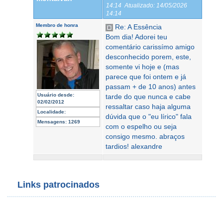
14:14
Atualizado:
14/05/2026
14:14
Membro de honra
Re: A Essência
Bom dia! Adorei teu
comentário carissímo amigo
desconhecido porem, este,
somente vi hoje e (mas
parece que foi ontem e já
passam + de 10 anos) antes
Usuário desde:
tarde do que nunca e cabe
02/02/2012
ressaltar caso haja alguma
Localidade:
dúvida que o "eu lírico" fala
Mensagens:
1269
com o espelho ou seja
consigo mesmo. abraços
tardios! alexandre
Links patrocinados