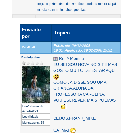
seja o primeiro de muitos textos seus aqui
neste cantinho dos poetas.
Enviado
Tópico
por
Publicado:
29/02/2008
catmai
19:31
Atualizado:
29/02/2008 19:31
Participativo
Re: A Menina
EU SEI,SOU NOVA NO SITE MAS
GOSTO MUITO DE ESTAR AQUI.
COMO JÁ DISSE SOU UMA
CRIANÇA,ALUNA DA
PROFESSORA CAROLINA.
VOU ESCREVER MAIS POEMAS
E...
Usuário desde:
27/02/2008
Localidade:
BEIJOS,FRANK_MIKE!
Mensagens:
19
CATMAI