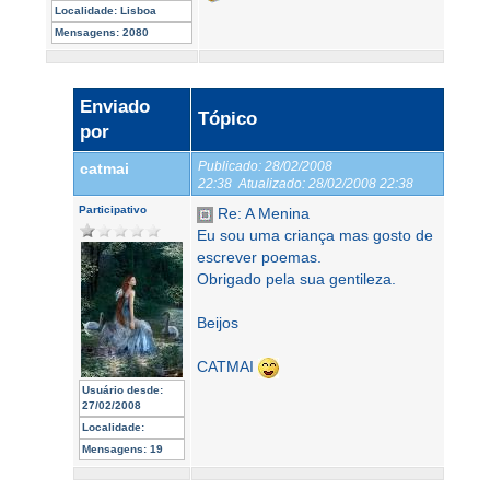
Localidade:
Lisboa
Mensagens:
2080
Enviado
Tópico
por
Publicado:
28/02/2008
catmai
22:38
Atualizado:
28/02/2008 22:38
Participativo
Re: A Menina
Eu sou uma criança mas gosto de
escrever poemas.
Obrigado pela sua gentileza.
Beijos
CATMAI
Usuário desde:
27/02/2008
Localidade:
Mensagens:
19