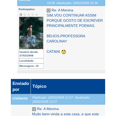
19:28
Atualizado:
29/02/2008 19:36
Participativo
Re: A Menina
SIM,VOU CONTINUAR ASSIM
PORQUE GOSTO DE ESCREVER
PRINCIPALMENTE POEMAS.
BEIJOS,PROFESSORA
CAROLINA!!
CATMAI
Usuário desde:
27/02/2008
Localidade:
Mensagens:
19
Enviado
Tópico
por
Publicado:
29/02/2008 12:27
Atualizado:
visitante
29/02/2008 12:27
Re: A Menina
Muito bem-vinda a esta casa, e que este