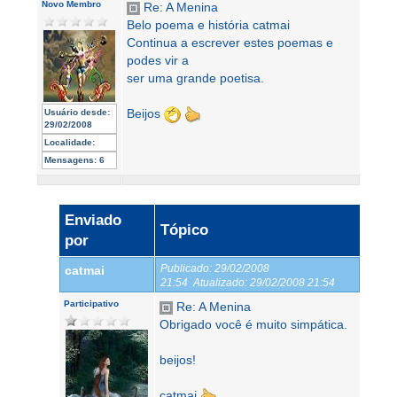
Novo Membro
Re: A Menina
Belo poema e história catmai
Continua a escrever estes poemas e
podes vir a
ser uma grande poetisa.
Beijos
Usuário desde:
29/02/2008
Localidade:
Mensagens:
6
Enviado
Tópico
por
Publicado:
29/02/2008
catmai
21:54
Atualizado:
29/02/2008 21:54
Participativo
Re: A Menina
Obrigado você é muito simpática.
beijos!
catmai