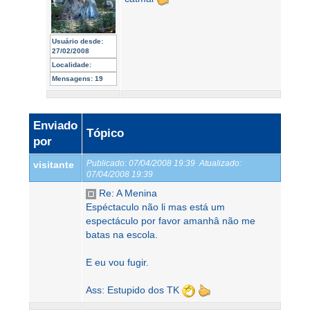
Usuário desde:
27/02/2008
Localidade:
Mensagens:
19
Enviado
Tópico
por
Publicado:
07/04/2008 19:39
Atualizado:
visitante
07/04/2008 19:39
Re: A Menina
Espéctaculo não li mas está um
espectáculo por favor amanhâ não me
batas na escola.
E eu vou fugir.
Ass: Estupido dos TK