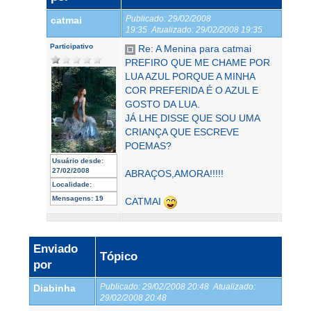
Publicado:
29/02/2008
catmai
19:35
Atualizado:
29/02/2008 19:35
Participativo
Re: A Menina para catmai
PREFIRO QUE ME CHAME POR
LUA AZUL PORQUE A MINHA
COR PREFERIDA É O AZUL E
GOSTO DA LUA.
JÁ LHE DISSE QUE SOU UMA
CRIANÇA QUE ESCREVE
POEMAS?
Usuário desde:
27/02/2008
ABRAÇOS,AMORA!!!!!
Localidade:
Mensagens:
19
CATMAI
Enviado
Tópico
por
Publicado:
29/02/2008 20:48
Atualizado:
Diabinha
29/02/2008 20:48