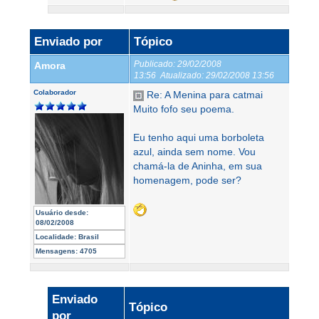
Enviado por
Tópico
Publicado:
29/02/2008
Amora
13:56
Atualizado:
29/02/2008 13:56
Colaborador
Re: A Menina para catmai
Muito fofo seu poema.
Eu tenho aqui uma borboleta
azul, ainda sem nome. Vou
chamá-la de Aninha, em sua
homenagem, pode ser?
Usuário desde:
08/02/2008
Localidade:
Brasil
Mensagens:
4705
Enviado
Tópico
por