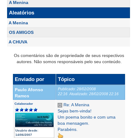
A Menina
Aleatórios
A Menina
OS AMIGOS
A CHUVA
Os comentários são de propriedade de seus respectivos
autores. Não somos responsáveis pelo seu conteúdo.
Enviado por
Tópico
Publicado:
28/02/2008
Paulo Afonso
22:16
Atualizado:
28/02/2008 22:16
Ramos
Colaborador
Re: A Menina
Sejas bem-vinda!
Um poema bonito e com uma
boa mensagem.
Parabéns.
Usuário desde:
14/06/2007