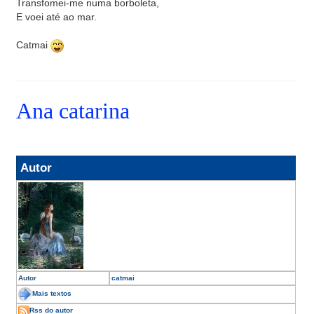
Transfomei-me numa borboleta,
E voei até ao mar.
Catmai
Ana catarina
Autor
Autor
catmai
Mais textos
Rss do autor