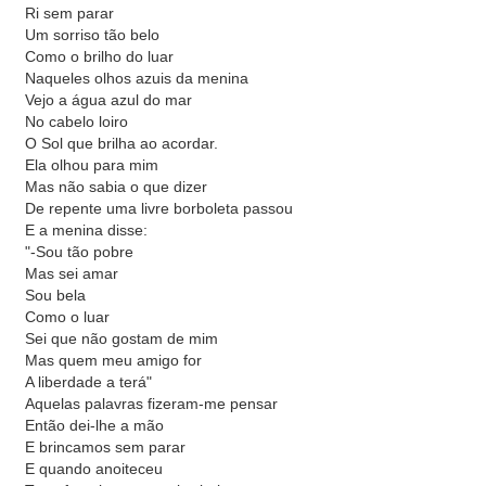
Ri sem parar
Um sorriso tão belo
Como o brilho do luar
Naqueles olhos azuis da menina
Vejo a água azul do mar
No cabelo loiro
O Sol que brilha ao acordar.
Ela olhou para mim
Mas não sabia o que dizer
De repente uma livre borboleta passou
E a menina disse:
"-Sou tão pobre
Mas sei amar
Sou bela
Como o luar
Sei que não gostam de mim
Mas quem meu amigo for
A liberdade a terá"
Aquelas palavras fizeram-me pensar
Então dei-lhe a mão
E brincamos sem parar
E quando anoiteceu