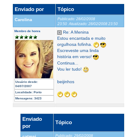
Enviado por
Tópico
Publicado:
28/02/2008
Carolina
23:50
Atualizado:
28/02/2008 23:50
Membro de honra
Re: A Menina
Estou encantada e muito
orgulhosa fofinha.
Escreveste uma linda
história em verso!
Continua...
Vou ler tudo!
beijinhos
Usuário desde:
04/07/2007
Localidade:
Porto
Mensagens:
3423
Enviado
Tópico
por
Publicado:
29/02/2008
catmai