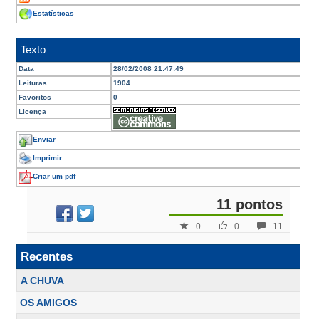
Estatísticas
Texto
Data
28/02/2008 21:47:49
Leituras
1904
Favoritos
0
Licença
Enviar
Imprimir
Criar um pdf
11 pontos
0
0
11
Recentes
A CHUVA
OS AMIGOS