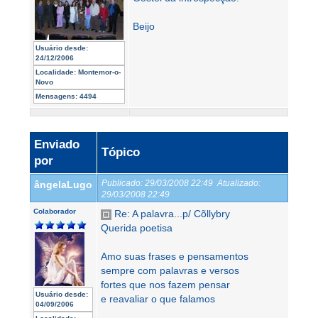
Beijo
Usuário desde:
24/12/2006
Localidade:
Montemor-o-
Novo
Mensagens:
4494
Enviado
Tópico
por
Publicado:
29/03/2008 22:49
Atualizado:
ângelaLugo
29/03/2008 22:49
Colaborador
Re: A palavra...p/ Cõllybry
Querida poetisa
Amo suas frases e pensamentos
sempre com palavras e versos
fortes que nos fazem pensar
Usuário desde:
e reavaliar o que falamos
04/09/2006