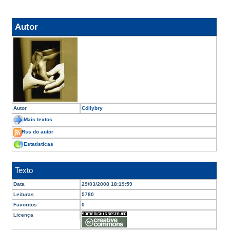
Autor
Autor
Cõllybry
Mais textos
Rss do autor
Estatísticas
Texto
Data
29/03/2008 18:19:59
Leituras
5780
Favoritos
0
Licença