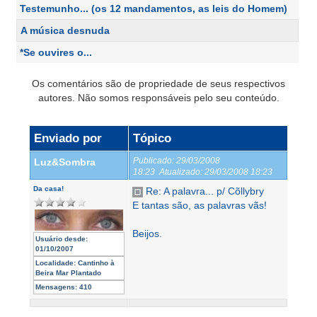
Testemunho... (os 12 mandamentos, as leis do Homem)
A música desnuda
*Se ouvires o...
Os comentários são de propriedade de seus respectivos
autores. Não somos responsáveis pelo seu conteúdo.
Enviado por
Tópico
Publicado:
29/03/2008
Luz&Sombra
18:23
Atualizado:
29/03/2008 18:23
Da casa!
Re: A palavra... p/ Cõllybry
E tantas são, as palavras vãs!
Beijos.
Usuário desde:
01/10/2007
Localidade:
Cantinho à
Beira Mar Plantado
Mensagens:
410