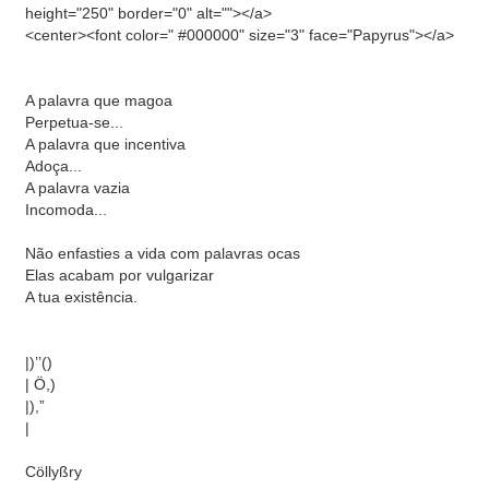
height="250" border="0" alt=""></a>
<center><font color=" #000000" size="3" face="Papyrus"></a>
A palavra que magoa
Perpetua-se...
A palavra que incentiva
Adoça...
A palavra vazia
Incomoda...
Não enfasties a vida com palavras ocas
Elas acabam por vulgarizar
A tua existência.
|)’’()
| Ö,)
|),”
|
Cöllyßry