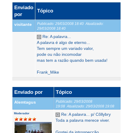
Enviado
Tópico
por
Publicado:
29/03/2008 18:40
Atualizado:
visitante
29/03/2008 18:40
Re: A palavra...
A palavra é algo de eterno...
Tem sempre um variado valor,
pode ou não incomodar
mas tem a razão quando bem usada!
Frank_Mike
Enviado por
Tópico
Publicado:
29/03/2008
Alemtagus
19:08
Atualizado:
29/03/2008 19:08
Moderador
Re: A palavra... p/ Cõllybry
Toda a palavra merece viver.
Gostei da introspecção.