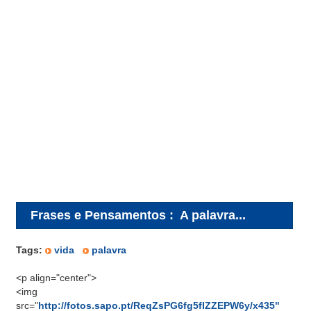
Frases e Pensamentos
:
A palavra...
Tags:
vida
palavra
<p align="center">
<img
src="
http://fotos.sapo.pt/ReqZsPG6fg5fIZZEPW6y/x435"