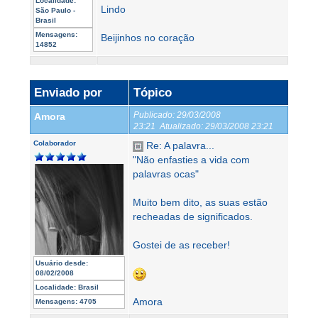
Localidade:
Lindo
São Paulo -
Brasil
Mensagens:
Beijinhos no coração
14852
Enviado por
Tópico
Publicado:
29/03/2008
Amora
23:21
Atualizado:
29/03/2008 23:21
Colaborador
Re: A palavra...
"Não enfasties a vida com
palavras ocas"
Muito bem dito, as suas estão
recheadas de significados.
Gostei de as receber!
Usuário desde:
08/02/2008
Localidade:
Brasil
Amora
Mensagens:
4705