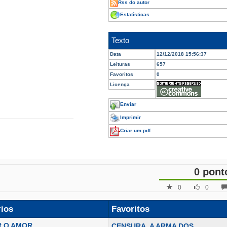
Rss do autor
Estatísticas
Texto
Data
12/12/2018 15:56:37
Leituras
657
Favoritos
0
Licença
Enviar
Imprimir
Criar um pdf
0 pont
0
0
rios
Favoritos
 O AMOR
CENSURA, A ARMA DOS