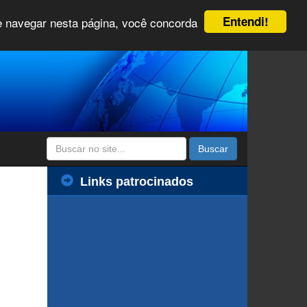
Entendi!
 e navegar nesta página, você concorda
Buscar
Links patrocinados