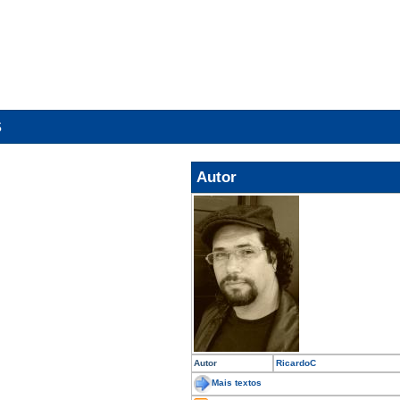
S
Autor
Autor
RicardoC
Mais textos