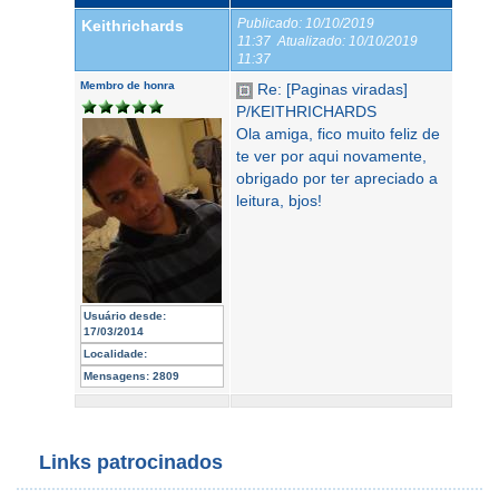
Publicado:
10/10/2019
Keithrichards
11:37
Atualizado:
10/10/2019
11:37
Membro de honra
Re: [Paginas viradas]
P/KEITHRICHARDS
Ola amiga, fico muito feliz de
te ver por aqui novamente,
obrigado por ter apreciado a
leitura, bjos!
Usuário desde:
17/03/2014
Localidade:
Mensagens:
2809
Links patrocinados