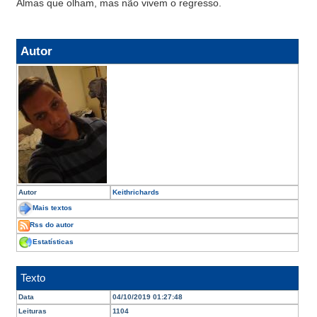
Almas que olham, mas não vivem o regresso.
Autor
Autor
Keithrichards
Mais textos
Rss do autor
Estatísticas
Texto
Data
04/10/2019 01:27:48
Leituras
1104