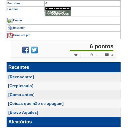
Favoritos
0
Licença
Enviar
Imprimir
Criar um pdf
6 pontos
0
1
4
Recentes
[Reencontro]
[Crepúsculo]
[Como antes]
[Coisas que não se apagam]
[Bravo Aquiles]
Aleatórios