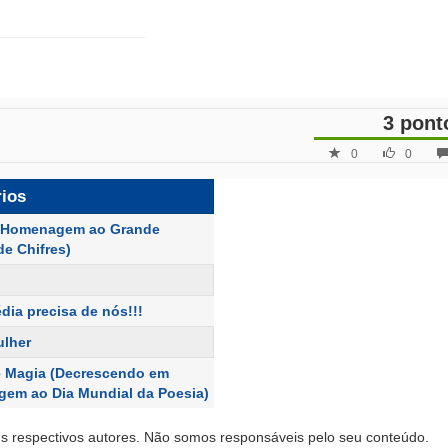
3 pont
0
0
rios
 (Homenagem ao Grande
de Chifres)
dia precisa de nós!!!
ulher
é Magia (Decrescendo em
em ao Dia Mundial da Poesia)
s respectivos autores. Não somos responsáveis pelo seu conteúdo.