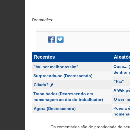
Dreamaker
Recentes
Aleató
Ouse...
"Vai ser melhor assim"
Senhor 
Surpreenda-se (Decrescendo)
"Pai"
Cilada? 🌶️
A Wikipé
Trabalhador (Decrescendo em
O ser m
homenagem ao dia do trabalhador)
Poesia 
Agora (Decrescendo)
homenag
Os comentários são de propriedade de seu