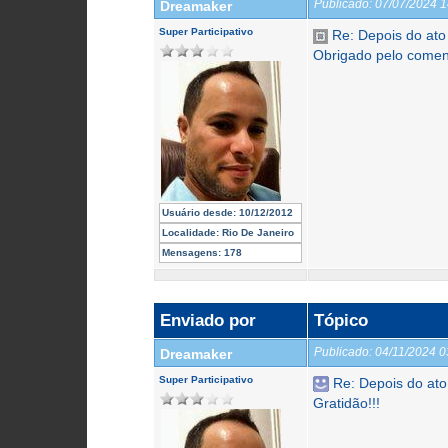
Publicado:
07/07/2024 
Dreamaker
Super Participativo
Re: Depois do ato
Obrigado pelo comen
Usuário desde:
10/12/2012
Localidade:
Rio De Janeiro
Mensagens:
178
Enviado por
Tópico
Publicado:
04/11/2024 
Dreamaker
Super Participativo
Re: Depois do ato
Gratidão!!!