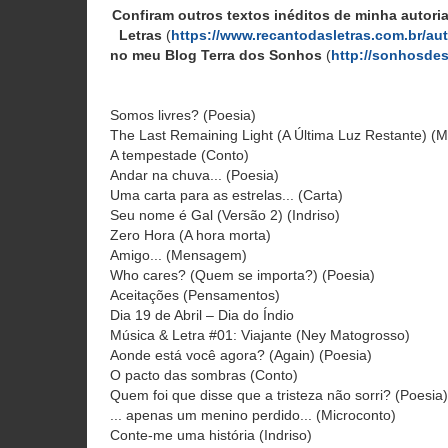
Confiram outros textos inéditos de minha autori
Letras
(
https://www.recantodasletras.com.br/aut
no meu Blog Terra dos Sonhos
(
http://sonhosde
Somos livres? (Poesia)
The Last Remaining Light (A Última Luz Restante) 
A tempestade (Conto)
Andar na chuva... (Poesia)
Uma carta para as estrelas... (Carta)
Seu nome é Gal (Versão 2) (Indriso)
Zero Hora (A hora morta)
Amigo... (Mensagem)
Who cares? (Quem se importa?) (Poesia)
Aceitações (Pensamentos)
Dia 19 de Abril – Dia do Índio
Música & Letra #01: Viajante (Ney Matogrosso)
Aonde está você agora? (Again) (Poesia)
O pacto das sombras (Conto)
Quem foi que disse que a tristeza não sorri? (Poesia)
... apenas um menino perdido... (Microconto)
Conte-me uma história (Indriso)