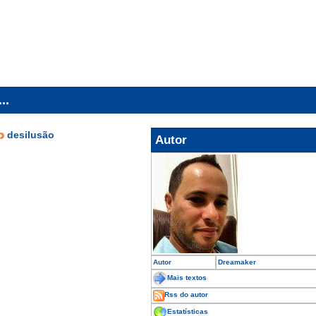
..
desilusão
Autor
Autor
Dreamaker
Mais textos
Rss do autor
Estatísticas