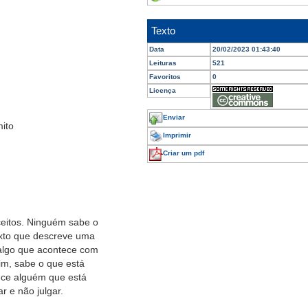
Texto
Data
20/02/2023 01:43:40
Leituras
521
Favoritos
0
Licença
Enviar
ito
Imprimir
Criar um pdf
ceitos. Ninguém sabe o
exto que descreve uma
é algo que acontece com
im, sabe o que está
hece alguém que está
r e não julgar.