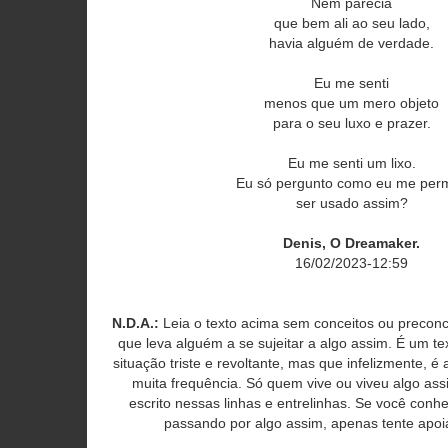
Nem parecia
que bem ali ao seu lado,
havia alguém de verdade.
Eu me senti
menos que um mero objeto
para o seu luxo e prazer.
Eu me senti um lixo.
Eu só pergunto como eu me perm
ser usado assim?
Denis, O Dreamaker.
16/02/2023-12:59
N.D.A.:
Leia o texto acima sem conceitos ou precon
que leva alguém a se sujeitar a algo assim. É um t
situação triste e revoltante, mas que infelizmente, 
muita frequência. Só quem vive ou viveu algo ass
escrito nessas linhas e entrelinhas. Se você con
passando por algo assim, apenas tente apoia