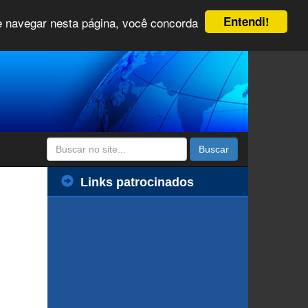
Entendi!
 e navegar nesta página, você concorda
Buscar
Links patrocinados