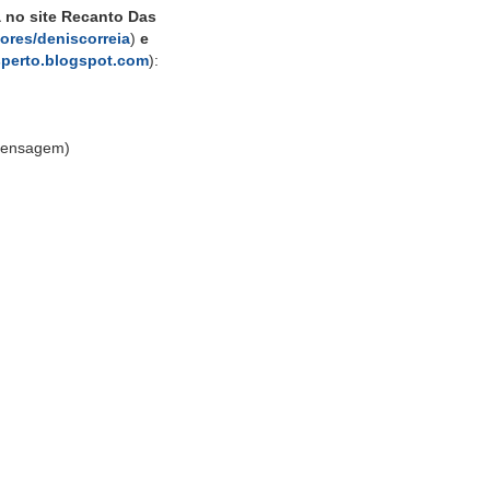
a no site Recanto Das
ores/deniscorreia
)
e
sperto.blogspot.com
):
(Mensagem)