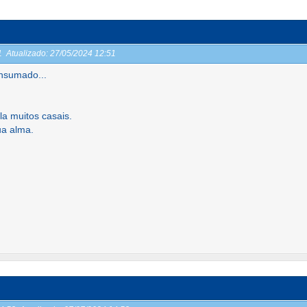
51
Atualizado:
27/05/2024 12:51
nsumado...
a muitos casais.
ua alma.