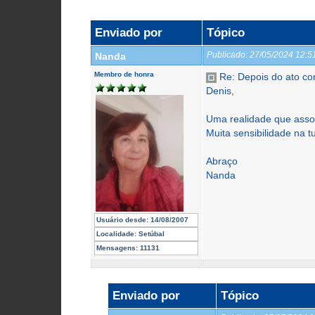
Enviado por
Tópico
Publicado:
27/05/2024 12:
Nanda
Membro de honra
Re: Depois do ato co
Denis,
Uma realidade que assol
Muita sensibilidade na t
Abraço
Nanda
Usuário desde:
14/08/2007
Localidade:
Setúbal
Mensagens:
11131
Enviado por
Tópico