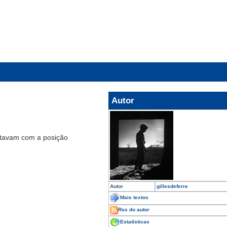
Autor
rtavam com a posição
Autor
gillesdeferre
Mais textos
Rss do autor
Estatísticas