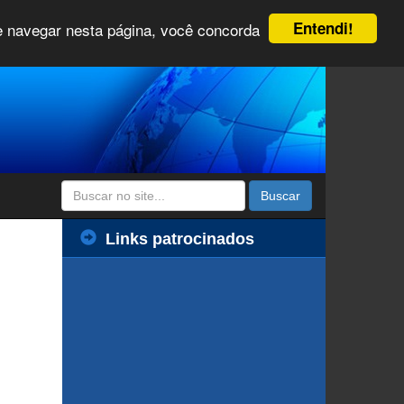
Entendi!
 e navegar nesta página, você concorda
Buscar
Links patrocinados