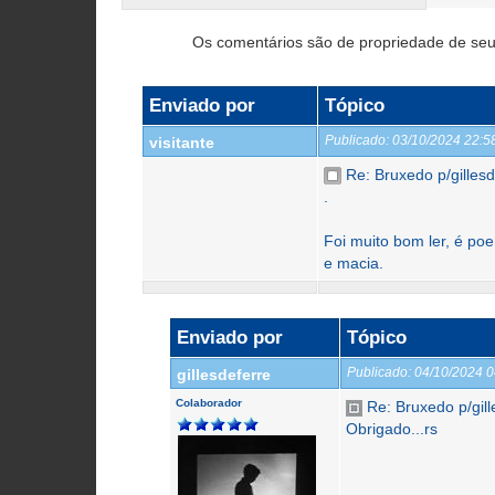
Os comentários são de propriedade de seu
Enviado por
Tópico
Publicado:
03/10/2024 22:
visitante
Re: Bruxedo p/gillesd
.
Foi muito bom ler, é po
e macia.
Enviado por
Tópico
Publicado:
04/10/2024 
gillesdeferre
Colaborador
Re: Bruxedo p/gill
Obrigado...rs