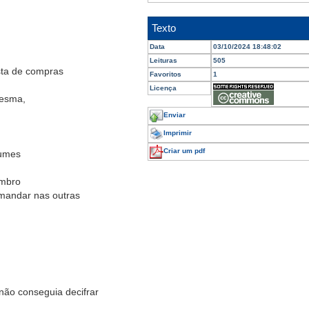
Texto
Data
03/10/2024 18:48:02
Leituras
505
sta de compras
Favoritos
1
Licença
lesma,
Enviar
Imprimir
Criar um pdf
gumes
embro
 mandar nas outras
não conseguia decifrar