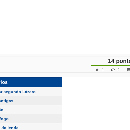
14 pont
1
2
rios
ar segundo Lázaro
antigas
ão
fogo
s da lenda