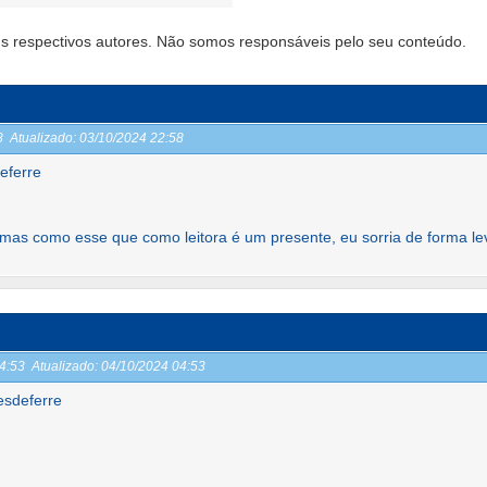
s respectivos autores. Não somos responsáveis pelo seu conteúdo.
58
Atualizado:
03/10/2024 22:58
eferre
emas como esse que como leitora é um presente, eu sorria de forma le
04:53
Atualizado:
04/10/2024 04:53
esdeferre