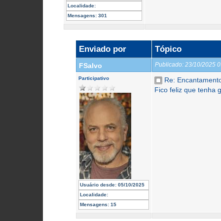
Localidade:
Mensagens:
301
Enviado por
Tópico
Publicado:
23/10/2025 
FSalvo
Participativo
Re: Encantament
Fico feliz que tenha 
Usuário desde:
05/10/2025
Localidade:
Mensagens:
15