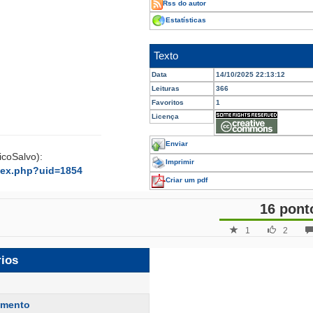
Rss do autor
Estatísticas
Texto
Data
14/10/2025 22:13:12
Leituras
366
Favoritos
1
Licença
Enviar
icoSalvo):
Imprimir
dex.php?uid=1854
Criar um pdf
16 pont
1
2
rios
amento