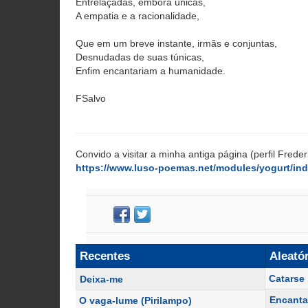
Entrelaçadas, embora únicas,
A empatia e a racionalidade,
Que em um breve instante, irmãs e conjuntas,
Desnudadas de suas túnicas,
Enfim encantariam a humanidade.
FSalvo
Convido a visitar a minha antiga página (perfil Freder
https://www.luso-poemas.net/modules/yogurt/in
Recentes
Aleató
Catarse
Deixa-me
Encant
O vaga-lume (Pirilampo)