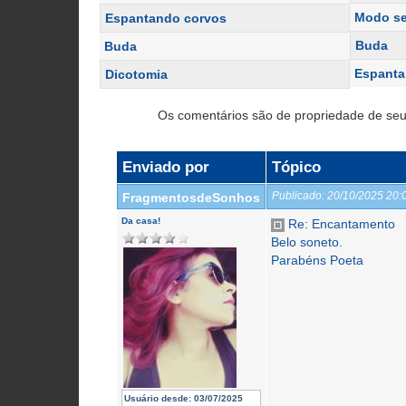
Modo s
Espantando corvos
Buda
Buda
Espanta
Dicotomia
Os comentários são de propriedade de seu
Enviado por
Tópico
Publicado:
20/10/2025 20
FragmentosdeSonhos
Da casa!
Re: Encantamento
Belo soneto.
Parabéns Poeta
Usuário desde:
03/07/2025