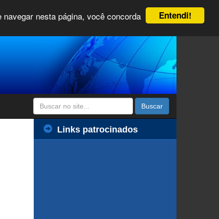
Entendi!
 e navegar nesta página, você concorda
Buscar
Links patrocinados