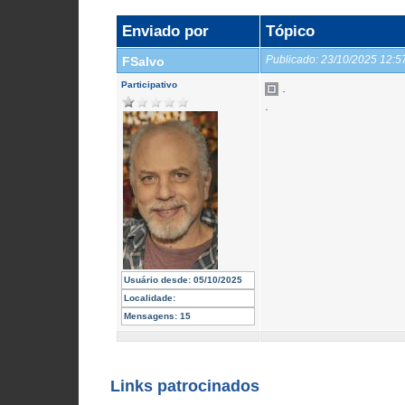
Enviado por
Tópico
Publicado:
23/10/2025 12:
FSalvo
Participativo
.
.
Usuário desde:
05/10/2025
Localidade:
Mensagens:
15
Links patrocinados