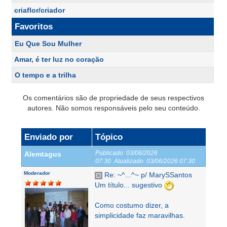
criaflor/criador
Favoritos
Eu Que Sou Mulher
Amar, é ter luz no coração
O tempo e a trilha
Os comentários são de propriedade de seus respectivos
autores. Não somos responsáveis pelo seu conteúdo.
Enviado por
Tópico
Publicado:
03/06/2026
Alemtagus
07:30
Atualizado:
03/06/2026 07:30
Moderador
Re: ~^...^~ p/ MarySSantos
Um título... sugestivo
Como costumo dizer, a
simplicidade faz maravilhas.