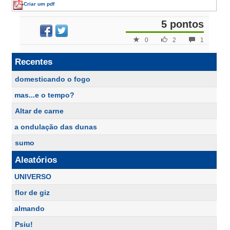
Criar um pdf
5 pontos
0
2
1
Recentes
domesticando o fogo
mas...e o tempo?
Altar de carne
a ondulação das dunas
sumo
Aleatórios
UNIVERSO
flor de giz
almando
Psiu!