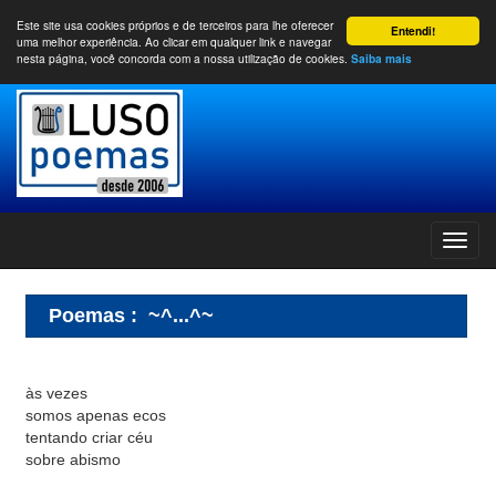
Este site usa cookies próprios e de terceiros para lhe oferecer
Entendi!
uma melhor experiência. Ao clicar em qualquer link e navegar
nesta página, você concorda com a nossa utilização de cookies.
Saiba mais
Poemas
:
~^...^~
às vezes
somos apenas ecos
tentando criar céu
sobre abismo