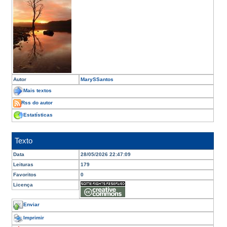
Autor
MarySSantos
Mais textos
Rss do autor
Estatísticas
Texto
Data
28/05/2026 22:47:09
Leituras
179
Favoritos
0
Licença
Enviar
Imprimir