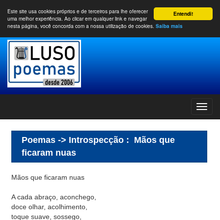
Este site usa cookies próprios e de terceiros para lhe oferecer
Entendi!
uma melhor experiência. Ao clicar em qualquer link e navegar
nesta página, você concorda com a nossa utilização de cookies.
Saiba mais
Poemas -> Introspecção
:
Mãos que
ficaram nuas
Mãos que ficaram nuas
A cada abraço, aconchego,
doce olhar, acolhimento,
toque suave, sossego,