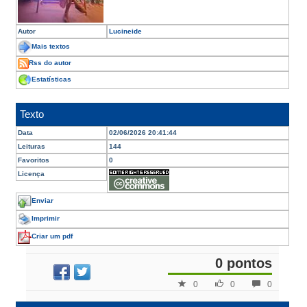
Autor
Lucineide
Mais textos
Rss do autor
Estatísticas
Texto
Data
02/06/2026 20:41:44
Leituras
144
Favoritos
0
Licença
Enviar
Imprimir
Criar um pdf
0 pontos
0
0
0