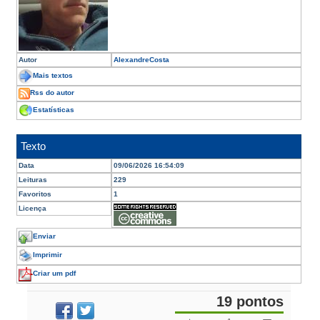
Autor
AlexandreCosta
Mais textos
Rss do autor
Estatísticas
Texto
Data
09/06/2026 16:54:09
Leituras
229
Favoritos
1
Licença
Enviar
Imprimir
Criar um pdf
19 pontos