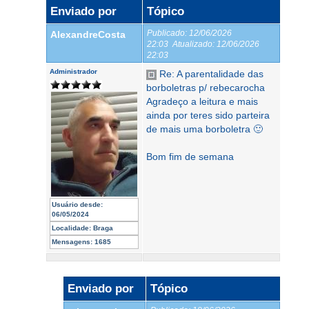
Enviado por
Tópico
Publicado:
12/06/2026
AlexandreCosta
22:03
Atualizado:
12/06/2026
22:03
Administrador
Re: A parentalidade das
borboletras p/ rebecarocha
Agradeço a leitura e mais
ainda por teres sido parteira
de mais uma borboletra 🙂
Bom fim de semana
Usuário desde:
06/05/2024
Localidade:
Braga
Mensagens:
1685
Enviado por
Tópico