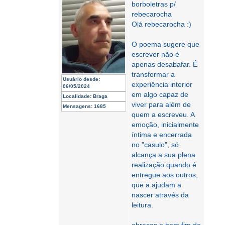
borboletras p/
rebecarocha
Olá rebecarocha :)
O poema sugere que
escrever não é
apenas desabafar. É
transformar a
Usuário desde:
experiência interior
06/05/2024
em algo capaz de
Localidade:
Braga
viver para além de
Mensagens:
1685
quem a escreveu. A
emoção, inicialmente
íntima e encerrada
no "casulo", só
alcança a sua plena
realização quando é
entregue aos outros,
que a ajudam a
nascer através da
leitura.