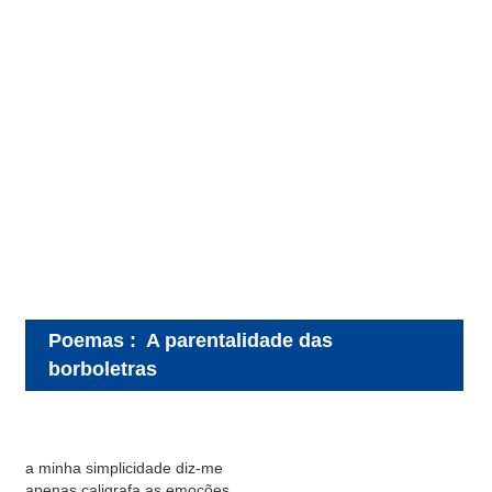
Poemas
:
A parentalidade das
borboletras
a minha simplicidade diz-me
apenas caligrafa as emoções