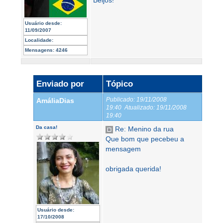
Beijos!
Usuário desde:
11/09/2007
Localidade:
Mensagens:
4246
Enviado por
Tópico
Publicado:
19/11/2008
AmáliaDias
19:40
Atualizado:
19/11/2008
19:40
Da casa!
Re: Menino da rua
Que bom que pecebeu a
mensagem
obrigada querida!
Usuário desde:
17/10/2008