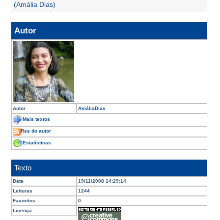
(Amália Dias)
Autor
Autor
AmáliaDias
Mais textos
Rss do autor
Estatísticas
Texto
Data
19/11/2008 14:29:14
Leituras
1244
Favoritos
0
Licença