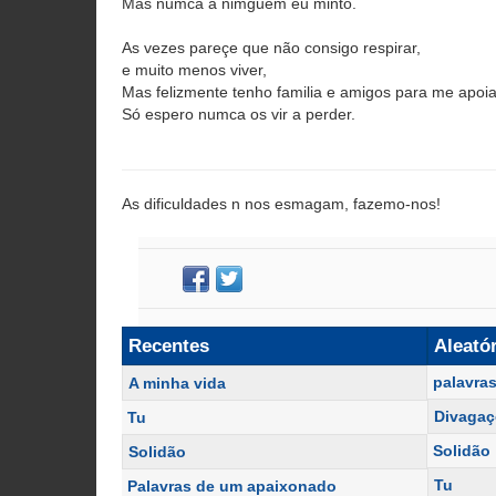
Mas numca a nimguem eu minto.
As vezes pareçe que não consigo respirar,
e muito menos viver,
Mas felizmente tenho familia e amigos para me apoia
Só espero numca os vir a perder.
As dificuldades n nos esmagam, fazemo-nos!
Recentes
Aleató
palavra
A minha vida
Divagaç
Tu
Solidão
Solidão
Tu
Palavras de um apaixonado