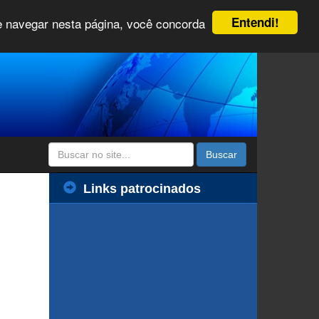
Entendi!
 e navegar nesta página, você concorda
Buscar
Links patrocinados