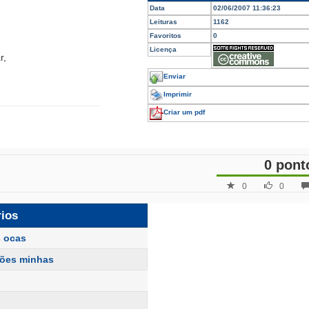
Data
02/06/2007 11:36:23
Leituras
1162
Favoritos
0
Licença
r,
Enviar
Imprimir
Criar um pdf
0 pont
0
0
rios
s ocas
ões minhas