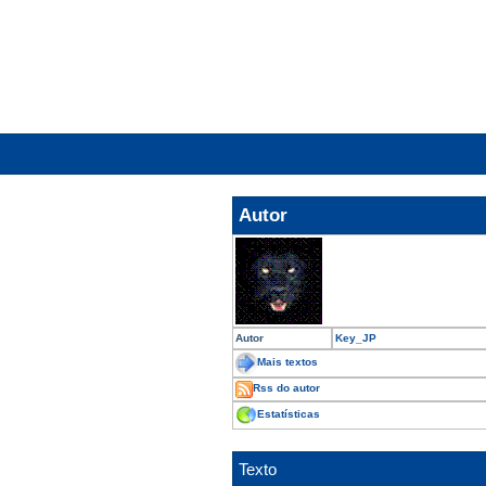
Autor
Autor
Key_JP
Mais textos
Rss do autor
Estatísticas
Texto