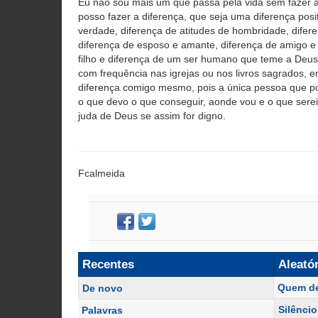
Eu não sou mais um que passa pela vida sem fazer a
posso fazer a diferença, que seja uma diferença posit
verdade, diferença de atitudes de hombridade, difer
diferença de esposo e amante, diferença de amigo e 
filho e diferença de um ser humano que teme a Deu
com frequência nas igrejas ou nos livros sagrados, e
diferença comigo mesmo, pois a única pessoa que p
o que devo o que conseguir, aonde vou e o que ser
juda de Deus se assim for digno.
Fcalmeida
Recentes
Aleató
Quem de
De novo
Silênci
Palavras