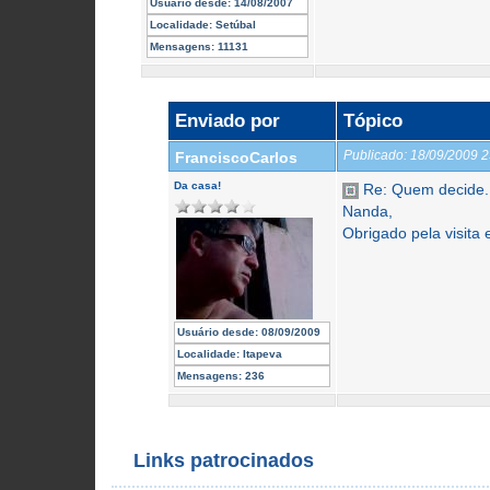
Usuário desde:
14/08/2007
Localidade:
Setúbal
Mensagens:
11131
Enviado por
Tópico
Publicado:
18/09/2009 
FranciscoCarlos
Da casa!
Re: Quem decide..
Nanda,
Obrigado pela visita 
Usuário desde:
08/09/2009
Localidade:
Itapeva
Mensagens:
236
Links patrocinados