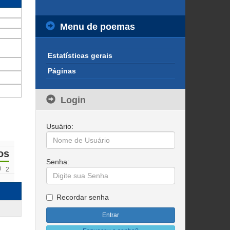
Menu de poemas
Estatísticas gerais
Páginas
Login
Usuário:
os
Senha:
2
Recordar senha