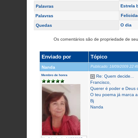
Estrela 
Palavras
Felicid
Palavras
O dia
Quedas
Os comentários são de propriedade de seu
Enviado por
Tópico
Publicado:
18/09/2009 22:
Nanda
Membro de honra
Re: Quem decide...
Francisco,
Querer é poder e Deus de
O teu poema já marca a 
Bj
Nanda