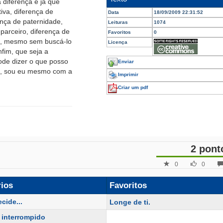
 diferença e já que
iva, diferença de
Data
18/09/2009 22:31:52
ença de paternidade,
Leituras
1074
parceiro, diferença de
Favoritos
0
s, mesmo sem buscá-lo
Licença
nfim, que seja a
ode dizer o que posso
Enviar
ei, sou eu mesmo com a
Imprimir
Criar um pdf
2 pont
0
0
rios
Favoritos
cide...
Longe de ti.
o interrompido