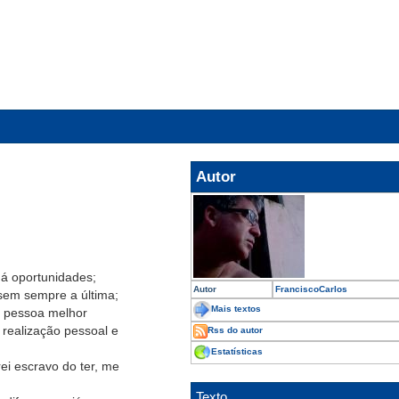
Autor
dá oportunidades;
Autor
FranciscoCarlos
sem sempre a última;
Mais textos
a pessoa melhor
 realização pessoal e
Rss do autor
Estatísticas
i escravo do ter, me
Texto