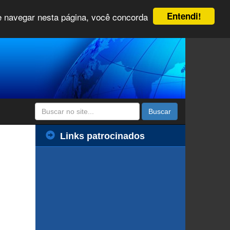
Entendi!
 e navegar nesta página, você concorda
Buscar
Links patrocinados