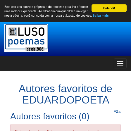
Este site usa cookies próprios e de terceiros para lhe oferecer
Entendi!
uma melhor experiência. Ao clicar em qualquer link e navegar
nesta página, você concorda com a nossa utilização de cookies.
Saiba mais
Autores favoritos de
EDUARDOPOETA
Fãs
Autores favoritos (0)