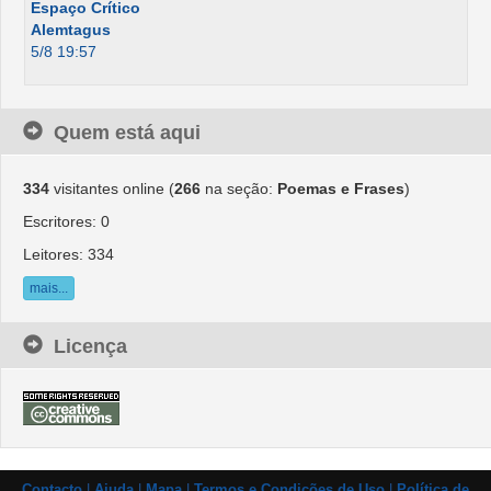
Espaço Crítico
Alemtagus
5/8 19:57
Quem está aqui
334
visitantes online (
266
na seção:
Poemas e Frases
)
Escritores: 0
Leitores: 334
mais...
Licença
Contacto
|
Ajuda
|
Mapa
|
Termos e Condições de Uso
|
Política de